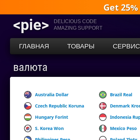
Get 25%
<pie>
DELICIOUS CODE
AMAZING SUPPORT
ГЛАВНАЯ
ТОВАРЫ
СЕРВИ
валюта
Australia Dollar
Brazil Real
Czech Republic Koruna
Denmark Kro
Hungary Forint
Indonesia Ru
S. Korea Won
Mexico Peso
Philippines Peso
Poland Zloty