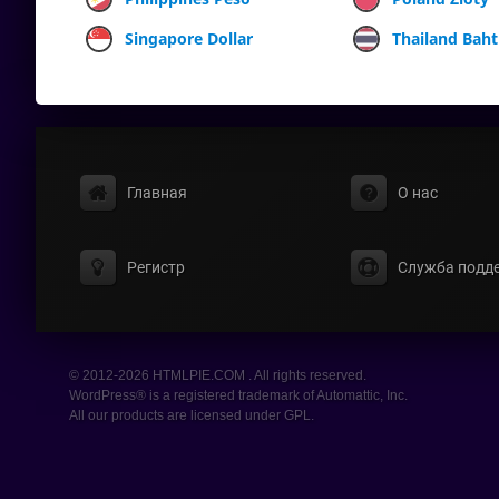
Singapore Dollar
Thailand Baht
Главная
О нас
Регистр
Служба подд
© 2012-2026 HTMLPIE.COM . All rights reserved.
WordPress® is a registered trademark of Automattic, Inc.
All our products are licensed under GPL.