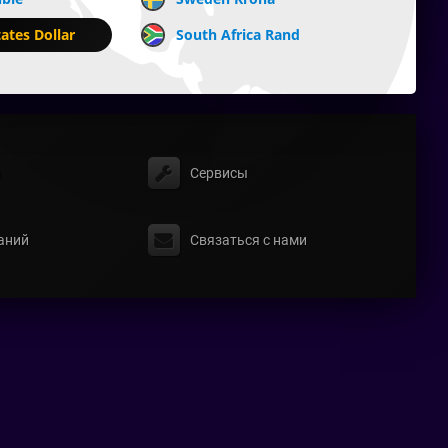
ates Dollar
South Africa Rand
ы
Сервисы
аний
Связаться с нами