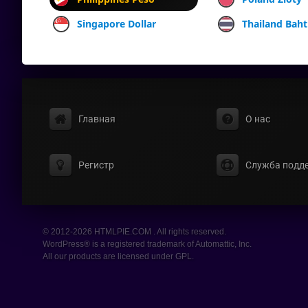
Singapore Dollar
Thailand Baht
Главная
О нас
Регистр
Служба подд
© 2012-2026 HTMLPIE.COM . All rights reserved.
WordPress® is a registered trademark of Automattic, Inc.
All our products are licensed under GPL.