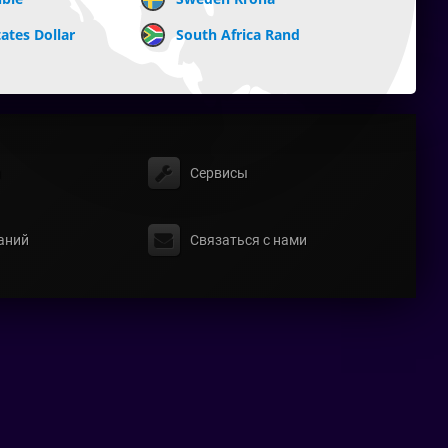
ates Dollar
South Africa Rand
ы
Сервисы
аний
Связаться с нами