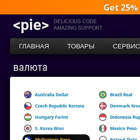
Get 25%
<pie>
DELICIOUS CODE
AMAZING SUPPORT
ГЛАВНАЯ
ТОВАРЫ
СЕРВИ
валюта
Australia Dollar
Brazil Real
Czech Republic Koruna
Denmark Kro
Hungary Forint
Indonesia Ru
S. Korea Won
Mexico Peso
Philippines Peso
Poland Zloty