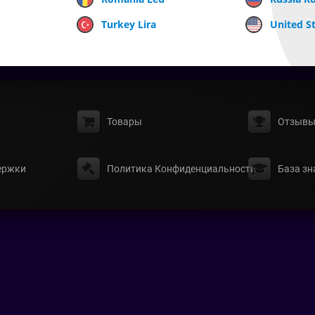
Turkey Lira
United St
Товары
Отзыв
ержки
Политика Конфиденциальности
База зн