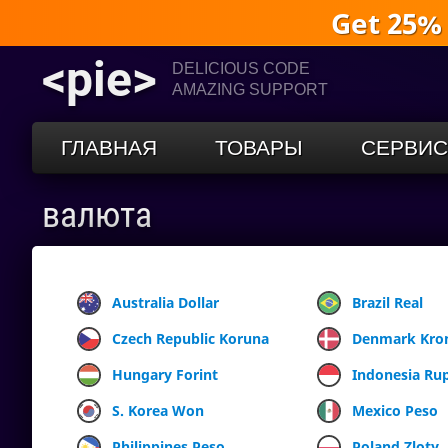
Get 25%
<pie>
DELICIOUS CODE
AMAZING SUPPORT
ГЛАВНАЯ
ТОВАРЫ
СЕРВИ
валюта
Australia Dollar
Brazil Real
Czech Republic Koruna
Denmark Kro
Hungary Forint
Indonesia Ru
S. Korea Won
Mexico Peso
Philippines Peso
Poland Zloty