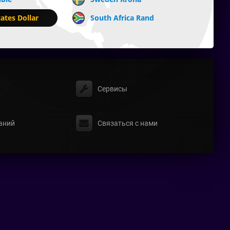
ates Dollar
South Africa Rand
ы
Сервисы
аний
Связаться с нами