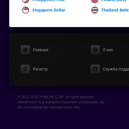
Singapore Dollar
Thailand Baht
Главная
О нас
Регистр
Служба подд
© 2012-2026 HTMLPIE.COM . All rights reserved.
WordPress® is a registered trademark of Automattic, Inc.
All our products are licensed under GPL.