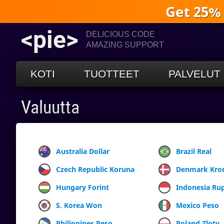
Get 25%
<pie>
DELICIOUS CODE
AMAZING SUPPORT
KOTI
TUOTTEET
PALVELUT
Valuutta
Australia Dollar
Brazil Real
Czech Republic Koruna
Denmark Kro
Hungary Forint
Indonesia Ru
S. Korea Won
Mexico Peso
Philippines Peso
Poland Zloty