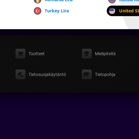
Turkey Lira
United St
Tuotteet
Mielipiteitä
Tietosuojakäytäntö
Tietopohja