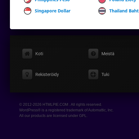
Singapore Dollar
Thailand Baht
Koti
Meistä
Rekisteröidy
Tuki
© 2012-2026 HTMLPIE.COM . All rights reserved.
WordPress® is a registered trademark of Automattic, Inc.
All our products are licensed under GPL.