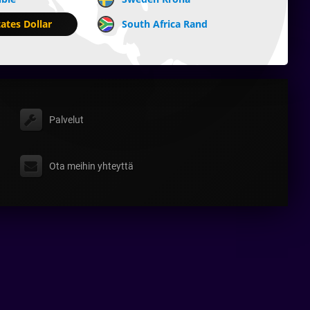
ates Dollar
South Africa Rand
Palvelut
Ota meihin yhteyttä