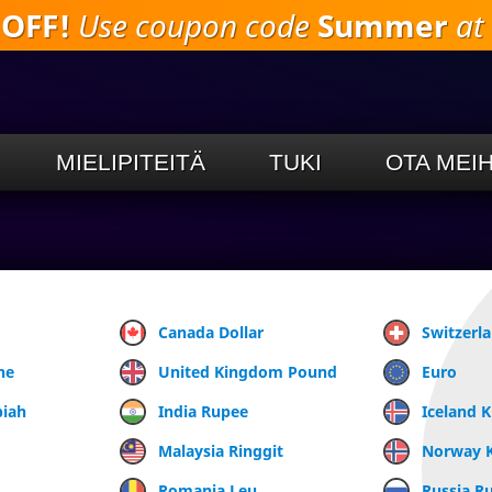
 OFF!
Use coupon code
Summer
at 
Siirry
pääsisältöön
MIELIPITEITÄ
TUKI
OTA MEI
Canada Dollar
Switzerl
ne
United Kingdom Pound
Euro
piah
India Rupee
Iceland 
Malaysia Ringgit
Norway 
Romania Leu
Russia R