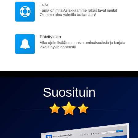
Tuki
Tämä on mitä Asiakkaamme rakas tavat meitä!
Olemme aina valmiita auttamaan!
Päivityksiin
Aika ajoin lisäämme uusia ominaisuuksia ja korjata
vikoja hyvin nopeasti!
Suosituin