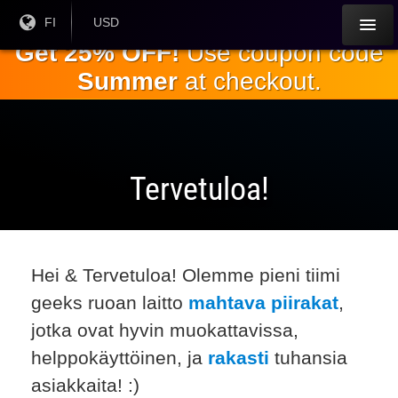
Siirry
Nykyinen
FI
Nykyinen
USD
kieli:
valuutta:
pääsisältöön
Get 25% OFF!
Use coupon code
Summer
at checkout.
Tervetuloa!
Hei & Tervetuloa! Olemme pieni tiimi
geeks ruoan laitto
mahtava piirakat
,
jotka ovat hyvin muokattavissa,
helppokäyttöinen, ja
rakasti
tuhansia
asiakkaita! :)