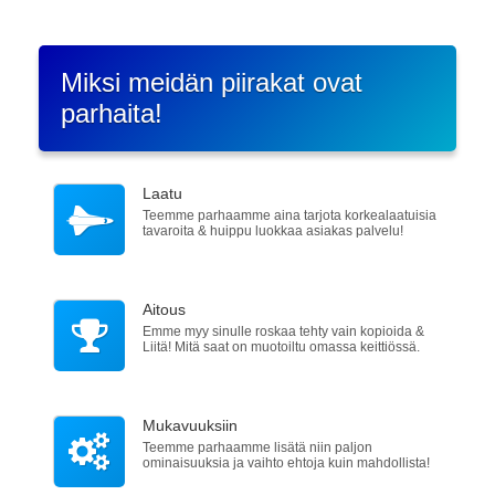
Miksi meidän piirakat ovat
parhaita!
Laatu
Teemme parhaamme aina tarjota korkealaatuisia
tavaroita & huippu luokkaa asiakas palvelu!
Aitous
Emme myy sinulle roskaa tehty vain kopioida &
Liitä! Mitä saat on muotoiltu omassa keittiössä.
Mukavuuksiin
Teemme parhaamme lisätä niin paljon
ominaisuuksia ja vaihto ehtoja kuin mahdollista!