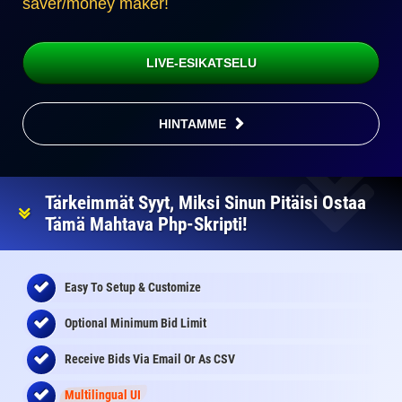
saver/money maker!
LIVE-ESIKATSELU
HINTAMME
Tärkeimmät Syyt, Miksi Sinun Pitäisi Ostaa
Tämä Mahtava Php-Skripti!
Easy To Setup & Customize
Optional Minimum Bid Limit
Receive Bids Via Email Or As CSV
Multilingual UI