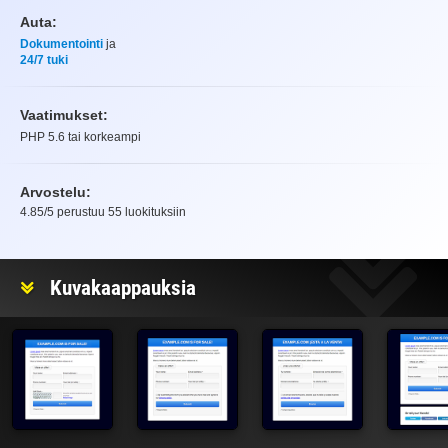
Auta:
Dokumentointi
ja
24/7 tuki
Vaatimukset:
PHP 5.6 tai korkeampi
Arvostelu:
4.85
/5 perustuu
55
luokituksiin
Arvostelu
Kuvakaappauksia