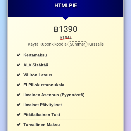
HTMLPIE
฿
1390
฿1544
Käytä Kuponkikoodia
Summer
Kassalle
Kertamaksu
ALV Sisältää
Välitön Lataus
Ei Piilokustannuksia
Ilmainen Asennus (pyynnöstä)
Ilmaiset Päivitykset
Pitkäaikainen Tuki
Turvallinen Maksu