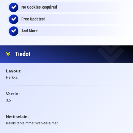
No Cookies Required
Free Updates!
And More…
Tiedot
Layout:
Herkkä
Versio:
3.5
Nettiselain:
Kaikki tärkeimmät Web-selaimet