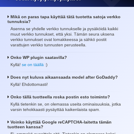
Mikä on paras tapa käyttää tätä tuotetta satoja verkko
tunnuksia?
Asenna se yhdelle verkko tunnukselle ja pysäköidä kaikki
muut verkko tunnukset, että yksi. Tämän seura uksena
verkko tunnukset ovat lomakkeessa ja sähkö postit
varattujen verkko tunnusten perusteella.
Onko WP plugin saatavilla?
Kyllä!
se on täällä
:)
Does nyt kuluva aikaansaada model after GoDaddy?
Kyllä! Ehdottomasti!
Onko tällä tuotteella roska postin esto toiminto?
Kyllä tietenkin se, on olemassa useita ominaisuuksia, jotka
varsin tehokkaasti pysäyttää kaikenlaista spam.
Voinko käyttää Google reCAPTCHA-laitetta tämän
tuotteen kanssa?