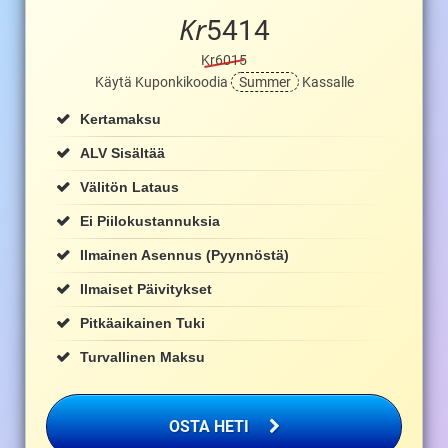
Kr
5414
Kr6015
Käytä Kuponkikoodia
Summer
Kassalle
Kertamaksu
ALV Sisältää
Välitön Lataus
Ei Piilokustannuksia
Ilmainen Asennus (pyynnöstä)
Ilmaiset Päivitykset
Pitkäaikainen Tuki
Turvallinen Maksu
OSTA HETI