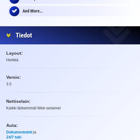
And More…
Tiedot
Layout:
Herkkä
Versio:
3.5
Nettiselain:
Kaikki tärkeimmät Web-selaimet
Auta:
Dokumentointi
ja
24/7 tuki