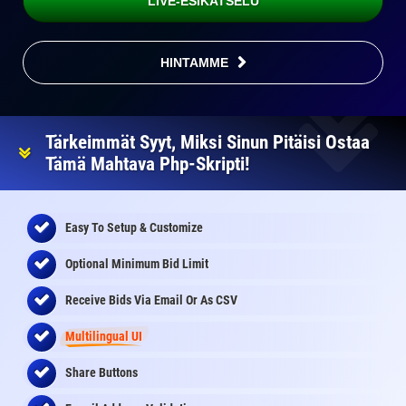
LIVE-ESIKATSELU
HINTAMME
Tärkeimmät Syyt, Miksi Sinun Pitäisi Ostaa
Tämä Mahtava Php-Skripti!
Easy To Setup & Customize
Optional Minimum Bid Limit
Receive Bids Via Email Or As CSV
Multilingual UI
Share Buttons