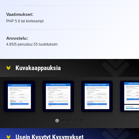
Vaatimukset:
PHP 5.6 tai korkeampi
Arvostelu:
4.85
/5 perustuu
55
luokituksiin
Arvostelu
Kuvakaappauksia
Usein Kysytyt Kysymykset