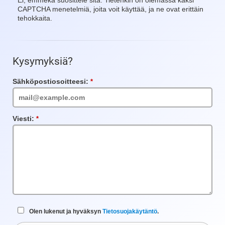
Ei, emmekä suosittele sitä. Tietenkin on olemassa kaksi
CAPTCHA menetelmiä, joita voit käyttää, ja ne ovat erittäin
tehokkaita.
Kysymyksiä?
Sähköpostiosoitteesi:
Vaadittu
kenttä
Viesti:
Vaadittu
kenttä
Olen lukenut ja hyväksyn
Tietosuojakäytäntö
.