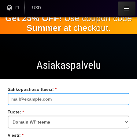
Siirry
Nykyinen
FI
Nykyinen
USD
kieli:
valuutta:
pääsisältöön
Get 25% OFF!
Use coupon code
Summer
at checkout.
Asiakaspalvelu
Sähköpostiosoitteesi:
Vaadittu
kenttä
Tuote:
Vaadittu
kenttä
Viesti:
Vaadittu