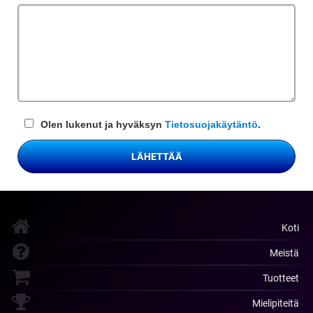
kenttä
Olen lukenut ja hyväksyn
Tietosuojakäytäntö
.
LÄHETTÄÄ
Koti
Meistä
Tuotteet
Mielipiteitä