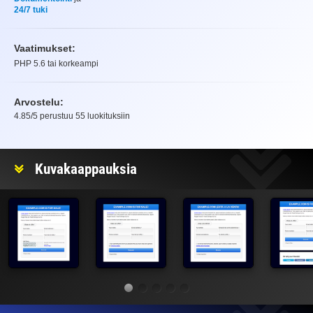
24/7 tuki
Vaatimukset:
PHP 5.6 tai korkeampi
Arvostelu:
4.85
/5 perustuu
55
luokituksiin
Arvostelu
Kuvakaappauksia