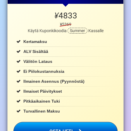
¥
4833
¥5369
Käytä Kuponkikoodia
Summer
Kassalle
Kertamaksu
ALV Sisältää
Välitön Lataus
Ei Piilokustannuksia
Ilmainen Asennus (pyynnöstä)
Ilmaiset Päivitykset
Pitkäaikainen Tuki
Turvallinen Maksu