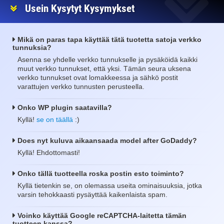
Usein Kysytyt Kysymykset
Mikä on paras tapa käyttää tätä tuotetta satoja verkko
tunnuksia?
Asenna se yhdelle verkko tunnukselle ja pysäköidä kaikki
muut verkko tunnukset, että yksi. Tämän seura uksena
verkko tunnukset ovat lomakkeessa ja sähkö postit
varattujen verkko tunnusten perusteella.
Onko WP plugin saatavilla?
Kyllä!
se on täällä
:)
Does nyt kuluva aikaansaada model after GoDaddy?
Kyllä! Ehdottomasti!
Onko tällä tuotteella roska postin esto toiminto?
Kyllä tietenkin se, on olemassa useita ominaisuuksia, jotka
varsin tehokkaasti pysäyttää kaikenlaista spam.
Voinko käyttää Google reCAPTCHA-laitetta tämän
tuotteen kanssa?