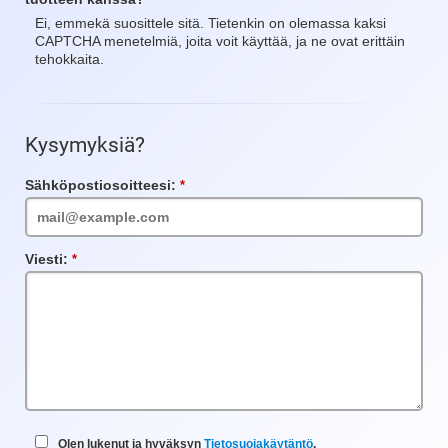
Ei, emmekä suosittele sitä. Tietenkin on olemassa kaksi
CAPTCHA menetelmiä, joita voit käyttää, ja ne ovat erittäin
tehokkaita.
Kysymyksiä?
Sähköpostiosoitteesi:
Vaadittu
kenttä
Viesti:
Vaadittu
kenttä
Olen lukenut ja hyväksyn
Tietosuojakäytäntö
.