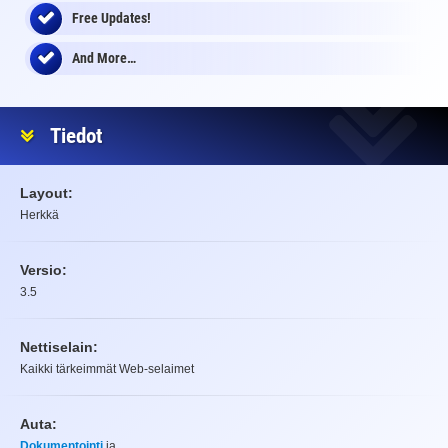
Free Updates!
And More…
Tiedot
Layout:
Herkkä
Versio:
3.5
Nettiselain:
Kaikki tärkeimmät Web-selaimet
Auta:
Dokumentointi
ja