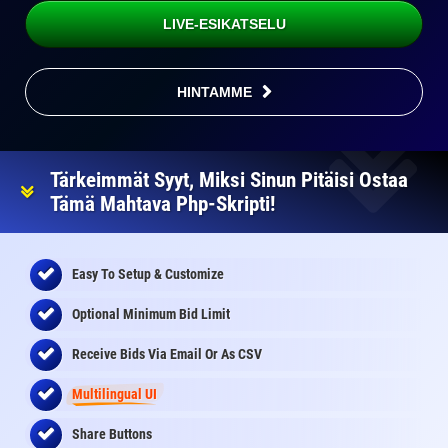
LIVE-ESIKATSELU
HINTAMME
Tärkeimmät Syyt, Miksi Sinun Pitäisi Ostaa
Tämä Mahtava Php-Skripti!
Easy To Setup & Customize
Optional Minimum Bid Limit
Receive Bids Via Email Or As CSV
Multilingual UI
Share Buttons