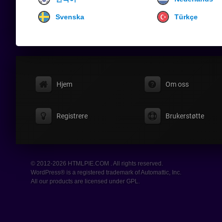
Svenska
Türkçe
Hjem
Om oss
Registrere
Brukerstøtte
© 2012-2026 HTMLPIE.COM . All rights reserved.
WordPress® is a registered trademark of Automattic, Inc.
All our products are licensed under GPL.