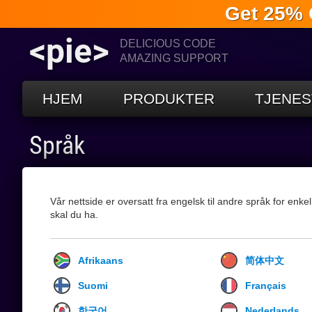
Get 25% 
<pie>
DELICIOUS CODE
AMAZING SUPPORT
HJEM
PRODUKTER
TJENES
Språk
Vår nettside er oversatt fra engelsk til andre språk for enke
skal du ha.
Afrikaans
简体中文
Suomi
Français
한국어
Nederlands