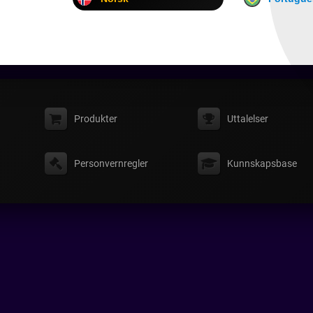
Produkter
Uttalelser
Personvernregler
Kunnskapsbase