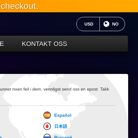
 checkout.
GJELDENDE VALUTA:
USD
NÅVÆRENDE
NO
E
KONTAKT OSS
unnet noen feil i dem, vennligst send oss ​​en epost. Takk
Español
日本語
s
Русский