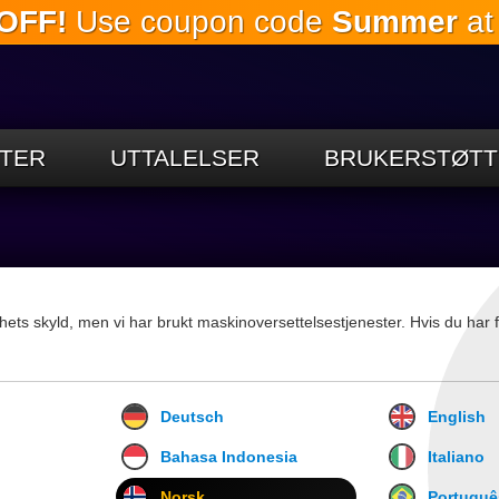
OFF!
Use coupon code
Summer
at
Gå til
hovedinnholdet
TER
UTTALELSER
BRUKERSTØTT
lhets skyld, men vi har brukt maskinoversettelsestjenester. Hvis du har f
Deutsch
English
Bahasa Indonesia
Italiano
Norsk
Portuguê