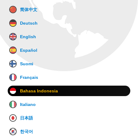
简体中文
Deutsch
English
Español
Suomi
Français
Bahasa Indonesia
Italiano
日本語
한국어