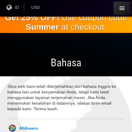
Lewati
Bahasa
ID
Mata
USD
Saat
Uang
ke
Get 25% OFF!
Use coupon code
Ini:
Saat
konten
Ini:
Summer
at checkout.
utama
Bahasa
Situs web kami telah diterjemahkan dari bahasa Inggris ke
bahasa lain untuk kenyamanan Anda, tetapi kami telah
menggunakan layanan terjemahan mesin. Jika Anda
menemukan kesalahan di dalamnya, silakan kirim email
kepada kami. Terima kasih.
Afrikaans