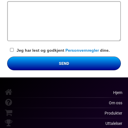
felt
Jeg har lest og godkjent
Personvernregler
dine.
SEND
Hjem
Om oss
Produkter
Uttalelser