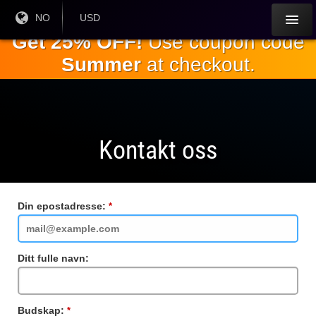
Gå til
Nåværende
NO
Gjeldende
USD
språk:
valuta:
hovedinnholdet
Get 25% OFF!
Use coupon code
Summer
at checkout.
Kontakt oss
Din epostadresse:
Obligatorisk
felt
Ditt fulle navn:
Budskap:
Obligatorisk