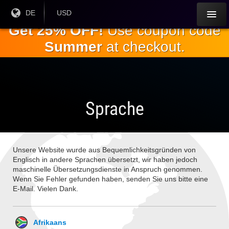
Springe
Aktuelle
DE
Aktuelle
USD
Sprache:
Währung:
zum
Get 25% OFF!
Use coupon code
Hauptinhalt
Summer
at checkout.
Sprache
Unsere Website wurde aus Bequemlichkeitsgründen von
Englisch in andere Sprachen übersetzt, wir haben jedoch
maschinelle Übersetzungsdienste in Anspruch genommen.
Wenn Sie Fehler gefunden haben, senden Sie uns bitte eine
E-Mail. Vielen Dank.
Afrikaans