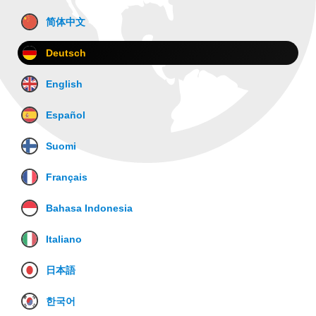
简体中文
Deutsch
English
Español
Suomi
Français
Bahasa Indonesia
Italiano
日本語
한국어