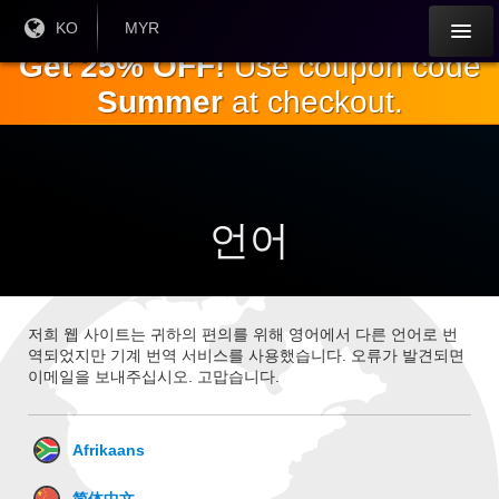
주
현재
KO
현재 통
MYR
언어 :
화:
요
Get 25% OFF!
Use coupon code
내
Summer
at checkout.
용
으
로
건
너
뛰
언어
기
저희 웹 사이트는 귀하의 편의를 위해 영어에서 다른 언어로 번
역되었지만 기계 번역 서비스를 사용했습니다. 오류가 발견되면
이메일을 보내주십시오. 고맙습니다.
Afrikaans