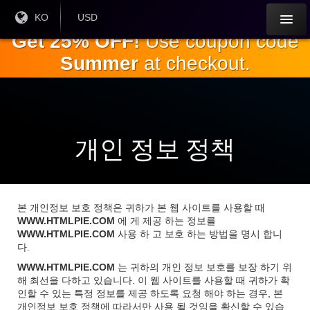
주
현재
KO
현재 통
USD
언어 :
화:
요
Get 25% OFF!
Use coupon code
내
Summer
at checkout.
용
으
로
건
너
뛰
개인 정보 정책
기
본 개인정보 보호 정책은 귀하가 본 웹 사이트를 사용할 때
WWW.HTMLPIE.COM
에 게 제공 하는 정보를
WWW.HTMLPIE.COM
사용 하 고 보호 하는 방법을 명시 합니
다.
WWW.HTMLPIE.COM
는 귀하의 개인 정보 보호를 보장 하기 위
해 최선을 다하고 있습니다. 이 웹 사이트를 사용할 때 귀하가 확
인할 수 있는 특정 정보를 제공 하도록 요청 해야 하는 경우, 본
개인정보 보호 정책에 따라서만 사용 될 것임을 확신할 수 있습