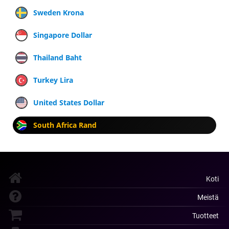
Sweden Krona
Singapore Dollar
Thailand Baht
Turkey Lira
United States Dollar
South Africa Rand
Koti
Meistä
Tuotteet