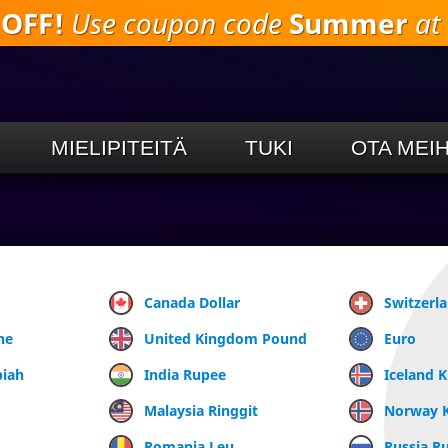
 OFF!
Use coupon code
Summer
at 
Siirry
pääsisältöön
MIELIPITEITÄ
TUKI
OTA MEI
Canada Dollar
Switzerl
ne
United Kingdom Pound
Euro
piah
India Rupee
Iceland 
Malaysia Ringgit
Norway 
Romania Leu
Russia R