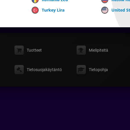
Turkey Lira
United St
Tuotteet
Mielipiteitä
Tietosuojakäytäntö
Tietopohja