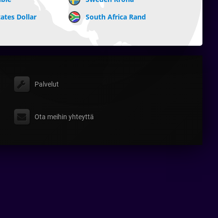
ates Dollar
South Africa Rand
Palvelut
Ota meihin yhteyttä