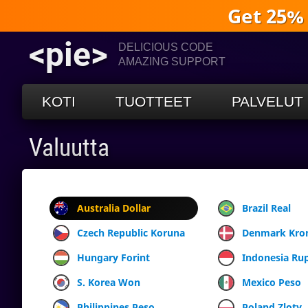
Get 25%
<pie>
DELICIOUS CODE
AMAZING SUPPORT
KOTI
TUOTTEET
PALVELUT
Valuutta
Australia Dollar
Brazil Real
Czech Republic Koruna
Denmark Kro
Hungary Forint
Indonesia Ru
S. Korea Won
Mexico Peso
Philippines Peso
Poland Zloty