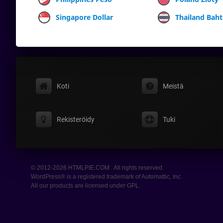
Singapore Dollar
Thailand Baht
Koti
Meistä
Rekisteröidy
Tuki
© 2012-2026 HTMLPIE.COM . All rights reserved.
WordPress® is a registered trademark of Automattic, Inc.
All our products are licensed under GPL.