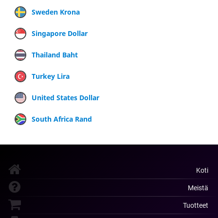
Sweden Krona
Singapore Dollar
Thailand Baht
Turkey Lira
United States Dollar
South Africa Rand
Koti
Meistä
Tuotteet