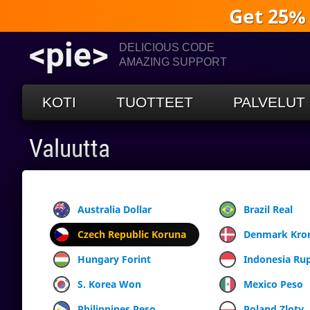
Get 25%
<pie>
DELICIOUS CODE
AMAZING SUPPORT
KOTI
TUOTTEET
PALVELUT
Valuutta
Australia Dollar
Brazil Real
Czech Republic Koruna
Denmark Kro
Hungary Forint
Indonesia Ru
S. Korea Won
Mexico Peso
Philippines Peso
Poland Zloty