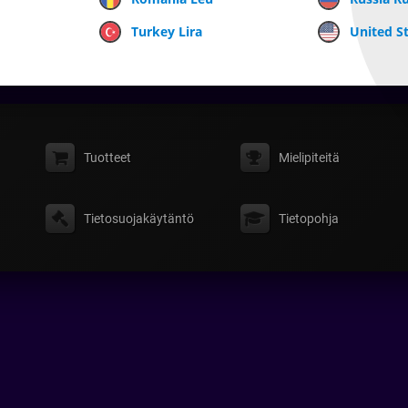
Turkey Lira
United St
Tuotteet
Mielipiteitä
Tietosuojakäytäntö
Tietopohja