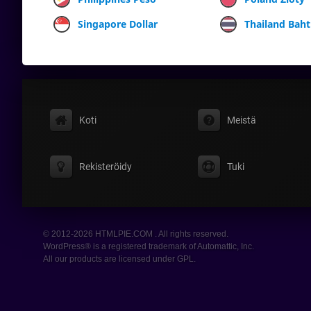
Singapore Dollar
Thailand Baht
Koti
Meistä
Rekisteröidy
Tuki
© 2012-2026 HTMLPIE.COM . All rights reserved.
WordPress® is a registered trademark of Automattic, Inc.
All our products are licensed under GPL.