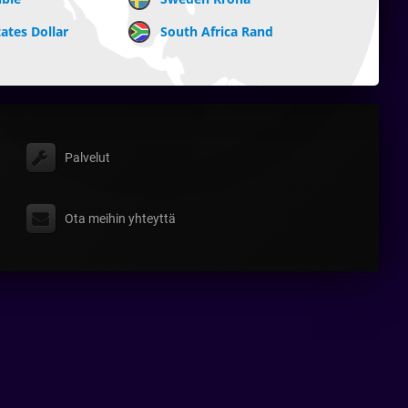
ates Dollar
South Africa Rand
Palvelut
Ota meihin yhteyttä