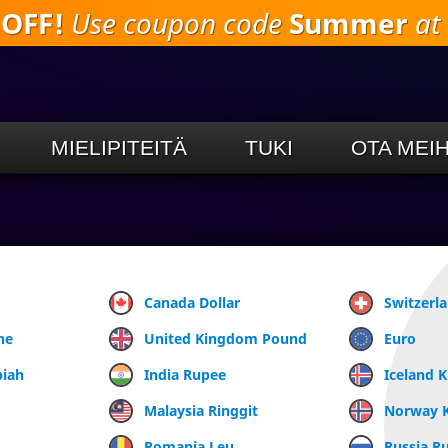
 OFF!
Use coupon code
Summer
at 
Siirry
pääsisältöön
MIELIPITEITÄ
TUKI
OTA MEI
Canada Dollar
Switzerl
ne
United Kingdom Pound
Euro
piah
India Rupee
Iceland 
Malaysia Ringgit
Norway 
Romania Leu
Russia R