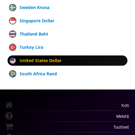
Sweden Krona
Singapore Dollar
Thailand Baht
Turkey Lira
United States Dollar
South Africa Rand
Koti
Meistä
Tuotteet