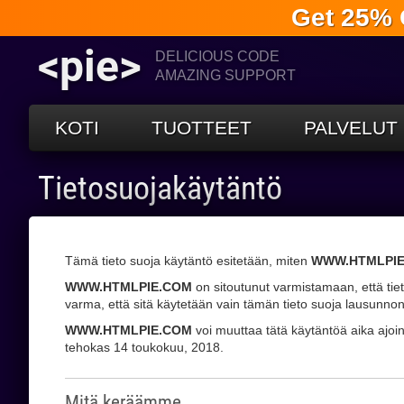
Get 25% 
<pie>
DELICIOUS CODE
AMAZING SUPPORT
KOTI
TUOTTEET
PALVELUT
Tietosuojakäytäntö
Tämä tieto suoja käytäntö esitetään, miten
WWW.HTMLPI
WWW.HTMLPIE.COM
on sitoutunut varmistamaan, että tieto
varma, että sitä käytetään vain tämän tieto suoja lausunnon
WWW.HTMLPIE.COM
voi muuttaa tätä käytäntöä aika ajoin
tehokas 14 toukokuu, 2018.
Mitä keräämme