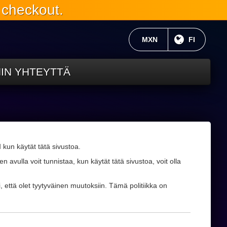
 checkout.
NYKYINEN VALUUTTA:
MXN
NYKYINEN 
FI
HIN YHTEYTTÄ
M
kun käytät tätä sivustoa.
 avulla voit tunnistaa, kun käytät tätä sivustoa, voit olla
, että olet tyytyväinen muutoksiin. Tämä politiikka on