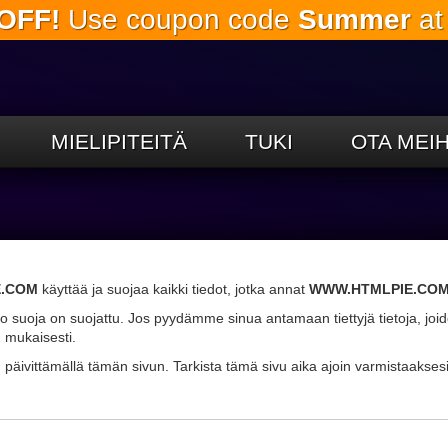
OFF!
Use coupon code
Summer
at
Siirry
pääsisältöön
MIELIPITEITÄ
TUKI
OTA MEI
E.COM
käyttää ja suojaa kaikki tiedot, jotka annat
WWW.HTMLPIE.CO
 suoja on suojattu. Jos pyydämme sinua antamaan tiettyjä tietoja, joiden
 mukaisesti.
 päivittämällä tämän sivun. Tarkista tämä sivu aika ajoin varmistaaksesi