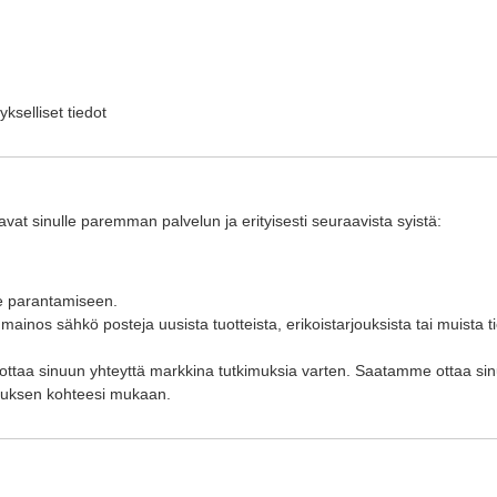
kselliset tiedot
vat sinulle paremman palvelun ja erityisesti seuraavista syistä:
e parantamiseen.
ä mainos sähkö posteja uusista tuotteista, erikoistarjouksista tai muista 
ottaa sinuun yhteyttä markkina tutkimuksia varten. Saatamme ottaa sinuun
stuksen kohteesi mukaan.