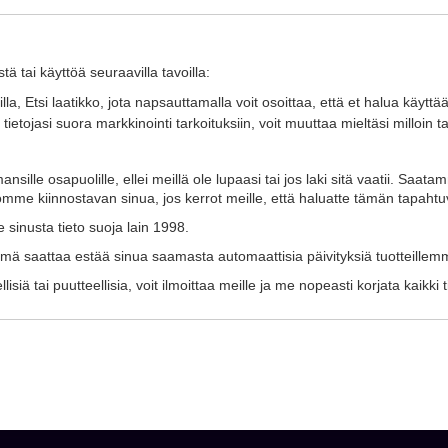
tä tai käyttöä seuraavilla tavoilla:
, Etsi laatikko, jota napsauttamalla voit osoittaa, että et halua käyttä
etojasi suora markkinointi tarkoituksiin, voit muuttaa mieltäsi milloin
sille osapuolille, ellei meillä ole lupaasi tai jos laki sitä vaatii. Saata
omme kiinnostavan sinua, jos kerrot meille, että haluatte tämän tapahtu
e sinusta tieto suoja lain 1998.
Tämä saattaa estää sinua saamasta automaattisia päivityksiä tuotteillem
isiä tai puutteellisia, voit ilmoittaa meille ja me nopeasti korjata kaikki t