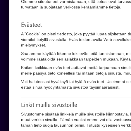
Olemme sitoutuneet varmistamaan, että tietosi ovat turvassa.
turvataan ja suojataan verkossa keräämiämme tietoja.
Evästeet
A "Cookie" on pieni tiedosto, joka pyytää lupaa sijoitetaan 
vierailet tietyllä sivustolla. Eväs teiden avulla Web-sovelluk
mieltymykset.
Saatamme käyttää liikenne loki eväs teitä tunnistamaan, mi
voimme räätälöidä sen asiakkaan tarpeiden mukaan. Käytämme n
Kaiken kaikkiaan eväs teet auttavat meitä tarjoamaan sinul
meille pääsyä tieto koneellesi tai mitään tietoja sinusta, m
Voit halutessasi hyväksyä tai hylätä eväs teet. Useimmat s
estää sinua hyödyntamasta sivustoa täysimääräisesti.
Linkit muille sivustoille
Sivustomme sisältää linkkejä muille sivustoille kiinnostavia. 
muut verkko sivuilla. Tämän vuoksi emme voi olla vastuussa kaik
tämän tieto suoja lausunnon piiriin. Tutustu kyseiseen verk