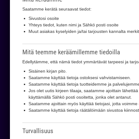
Saatamme kerätä seuraavat tiedot:
Sivustosi osoite
Yhteys tiedot, kuten nimi ja Sähkö posti osoite
Muut asiakas kyselyiden ja/tai tarjousten kannalta merkity
Mitä teemme keräämillemme tiedoilla
Edellytämme, että nämä tiedot ymmärtävät tarpeesi ja tarjoa
Sisäinen kirjan pito.
Saatamme käyttää tietoja ostoksesi vahvistamiseen.
Saatamme käyttää tietoja tuotteidemme ja palvelujemm
Jos olet uutis kirjeen tilaaja, saatamme ajoittain lähettä
käyttämällä Sähkö posti osoitetta, jonka olet antanut.
Saatamme ajoittain myös käyttää tietojasi, jotta voimme 
Saatamme käyttää tietoja räätälöimään sivustoa kiinno
Turvallisuus