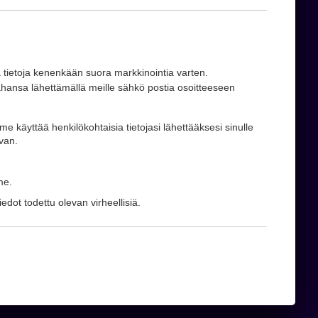
ä tietoja kenenkään suora markkinointia varten.
 tahansa lähettämällä meille sähkö postia osoitteeseen
mme käyttää henkilökohtaisia tietojasi lähettääksesi sinulle
van.
me.
iedot todettu olevan virheellisiä.