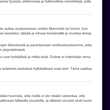
fyysisiä, elektronisia ja hallinnollisia menettelyjä, joilla
ste auttaa analysoimaan verkko liikennettä tai kertoo, kun
nsa tarpeitasi, tykkää ja inhoaa keräämällä ja muistaa tietoja
ivujen liikenteestä ja parantamaan verkkosivustoamme, jotta
n järjestelmästä.
 ovat hyödyllisiä ja mitkä eivät. Eväste ei mitenkään anna
aa selaimesi asetuksia hylkäääksesi eväs teet. Tämä saattaa
pitäisi huomata, että meillä ei ole mitään valvontaa, että
ssasi tällaisilla sivustoilla, ja tällaiset sivustot eivät kuulu