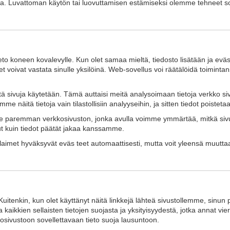
 Luvattoman käytön tai luovuttamisen estämiseksi olemme tehneet sopivia 
tieto koneen kovalevylle. Kun olet samaa mieltä, tiedosto lisätään ja evä
set voivat vastata sinulle yksilöinä. Web-sovellus voi räätälöidä toiminta
tä sivuja käytetään. Tämä auttaisi meitä analysoimaan tietoja verkko s
äitä tietoja vain tilastollisiin analyyseihin, ja sitten tiedot poistetaa
le paremman verkkosivuston, jonka avulla voimme ymmärtää, mitkä sivut
uut kuin tiedot päätät jakaa kanssamme.
elaimet hyväksyvät eväs teet automaattisesti, mutta voit yleensä muutt
Kuitenkin, kun olet käyttänyt näitä linkkejä lähteä sivustollemme, sinun 
kien sellaisten tietojen suojasta ja yksityisyydestä, jotka annat vieraille
kosivustoon sovellettavaan tieto suoja lausuntoon.