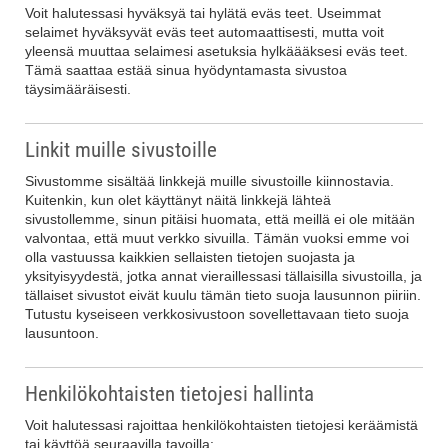
Voit halutessasi hyväksyä tai hylätä eväs teet. Useimmat
selaimet hyväksyvät eväs teet automaattisesti, mutta voit
yleensä muuttaa selaimesi asetuksia hylkäääksesi eväs teet.
Tämä saattaa estää sinua hyödyntamasta sivustoa
täysimääräisesti.
Linkit muille sivustoille
Sivustomme sisältää linkkejä muille sivustoille kiinnostavia.
Kuitenkin, kun olet käyttänyt näitä linkkejä lähteä
sivustollemme, sinun pitäisi huomata, että meillä ei ole mitään
valvontaa, että muut verkko sivuilla. Tämän vuoksi emme voi
olla vastuussa kaikkien sellaisten tietojen suojasta ja
yksityisyydestä, jotka annat vieraillessasi tällaisilla sivustoilla, ja
tällaiset sivustot eivät kuulu tämän tieto suoja lausunnon piiriin.
Tutustu kyseiseen verkkosivustoon sovellettavaan tieto suoja
lausuntoon.
Henkilökohtaisten tietojesi hallinta
Voit halutessasi rajoittaa henkilökohtaisten tietojesi keräämistä
tai käyttöä seuraavilla tavoilla: