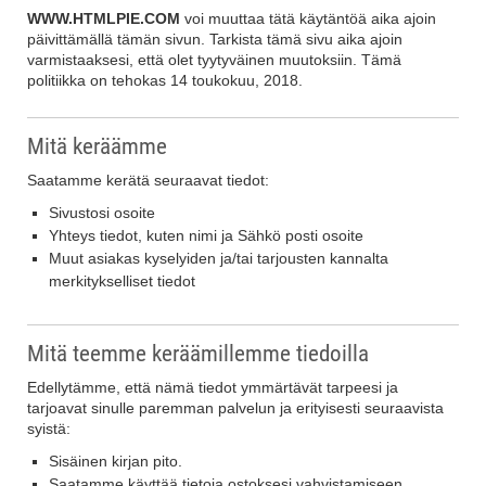
WWW.HTMLPIE.COM
voi muuttaa tätä käytäntöä aika ajoin
päivittämällä tämän sivun. Tarkista tämä sivu aika ajoin
varmistaaksesi, että olet tyytyväinen muutoksiin. Tämä
politiikka on tehokas 14 toukokuu, 2018.
Mitä keräämme
Saatamme kerätä seuraavat tiedot:
Sivustosi osoite
Yhteys tiedot, kuten nimi ja Sähkö posti osoite
Muut asiakas kyselyiden ja/tai tarjousten kannalta
merkitykselliset tiedot
Mitä teemme keräämillemme tiedoilla
Edellytämme, että nämä tiedot ymmärtävät tarpeesi ja
tarjoavat sinulle paremman palvelun ja erityisesti seuraavista
syistä:
Sisäinen kirjan pito.
Saatamme käyttää tietoja ostoksesi vahvistamiseen.