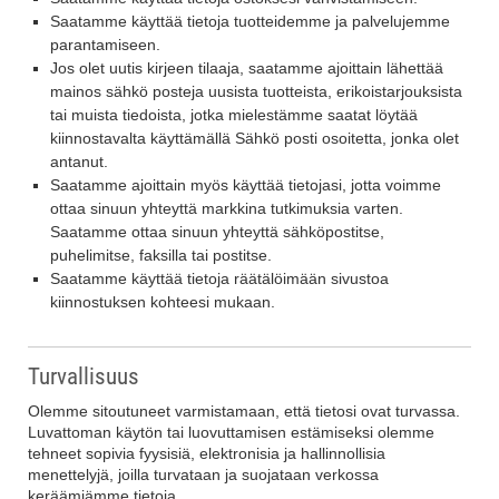
Saatamme käyttää tietoja tuotteidemme ja palvelujemme
parantamiseen.
Jos olet uutis kirjeen tilaaja, saatamme ajoittain lähettää
mainos sähkö posteja uusista tuotteista, erikoistarjouksista
tai muista tiedoista, jotka mielestämme saatat löytää
kiinnostavalta käyttämällä Sähkö posti osoitetta, jonka olet
antanut.
Saatamme ajoittain myös käyttää tietojasi, jotta voimme
ottaa sinuun yhteyttä markkina tutkimuksia varten.
Saatamme ottaa sinuun yhteyttä sähköpostitse,
puhelimitse, faksilla tai postitse.
Saatamme käyttää tietoja räätälöimään sivustoa
kiinnostuksen kohteesi mukaan.
Turvallisuus
Olemme sitoutuneet varmistamaan, että tietosi ovat turvassa.
Luvattoman käytön tai luovuttamisen estämiseksi olemme
tehneet sopivia fyysisiä, elektronisia ja hallinnollisia
menettelyjä, joilla turvataan ja suojataan verkossa
keräämiämme tietoja.