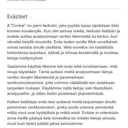
Evästeet
A "Cookie" on pieni tiedosto, joka pyytää lupaa sijoitetaan tieto
koneen kovalevylle. Kun olet samaa mieltä, tiedosto lisätään ja
eväste auttaa analysoimaan verkko liikennettä tai kertoo, kun
vierailet tietyllä sivustolla. Eväs teiden avulla Web-sovellukset
voivat vastata sinulle yksilöinä. Web-sovellus voi räätälöidä
toimintansa tarpeitasi, tykkää ja inhoaa keräämällä ja muistaa
tietoja mieltymykset.
Saatamme käyttää liikenne loki eväs teitä tunnistamaan, mitä
sivuja käytetään. Tämä auttaisi meitä analysoimaan tietoja
verkko sivujen liikenteestä ja parantamaan
verkkosivustoamme, jotta voimme räätälöidä sen asiakkaan
tarpeiden mukaan. Käytämme näitä tietoja vain tilastollisiin
analyyseihin, ja sitten tiedot poistetaan järjestelmästä.
Kaiken kaikkiaan eväs teet auttavat meitä tarjoamaan sinulle
paremman verkkosivuston, jonka avulla voimme ymmärtää,
mitkä sivut ovat hyödyllisiä ja mitkä eivät. Eväste ei mitenkään
anna meille pääsyä tieto koneellesi tai mitään tietoja sinusta,
muut kuin tiedot päätät jakaa kanssamme.