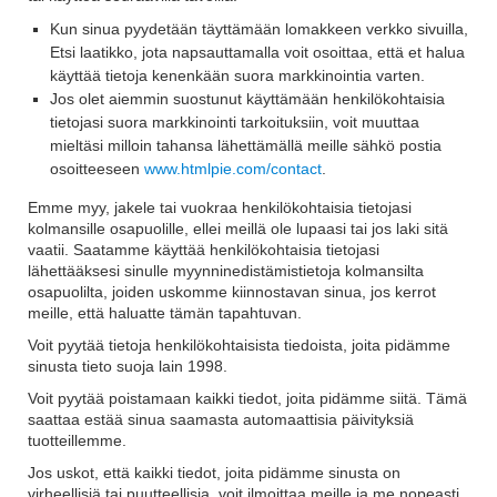
Kun sinua pyydetään täyttämään lomakkeen verkko sivuilla,
Etsi laatikko, jota napsauttamalla voit osoittaa, että et halua
käyttää tietoja kenenkään suora markkinointia varten.
Jos olet aiemmin suostunut käyttämään henkilökohtaisia
tietojasi suora markkinointi tarkoituksiin, voit muuttaa
mieltäsi milloin tahansa lähettämällä meille sähkö postia
osoitteeseen
www.htmlpie.com/contact
.
Emme myy, jakele tai vuokraa henkilökohtaisia tietojasi
kolmansille osapuolille, ellei meillä ole lupaasi tai jos laki sitä
vaatii. Saatamme käyttää henkilökohtaisia tietojasi
lähettääksesi sinulle myynninedistämistietoja kolmansilta
osapuolilta, joiden uskomme kiinnostavan sinua, jos kerrot
meille, että haluatte tämän tapahtuvan.
Voit pyytää tietoja henkilökohtaisista tiedoista, joita pidämme
sinusta tieto suoja lain 1998.
Voit pyytää poistamaan kaikki tiedot, joita pidämme siitä. Tämä
saattaa estää sinua saamasta automaattisia päivityksiä
tuotteillemme.
Jos uskot, että kaikki tiedot, joita pidämme sinusta on
virheellisiä tai puutteellisia, voit ilmoittaa meille ja me nopeasti