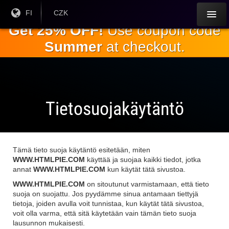
Siirry
Nykyinen
FI
Nykyinen
CZK
kieli:
valuutta:
pääsisältöön
Get 25% OFF!
Use coupon code
Summer
at checkout.
Tietosuojakäytäntö
Tämä tieto suoja käytäntö esitetään, miten
WWW.HTMLPIE.COM
käyttää ja suojaa kaikki tiedot, jotka
annat
WWW.HTMLPIE.COM
kun käytät tätä sivustoa.
WWW.HTMLPIE.COM
on sitoutunut varmistamaan, että tieto
suoja on suojattu. Jos pyydämme sinua antamaan tiettyjä
tietoja, joiden avulla voit tunnistaa, kun käytät tätä sivustoa,
voit olla varma, että sitä käytetään vain tämän tieto suoja
lausunnon mukaisesti.