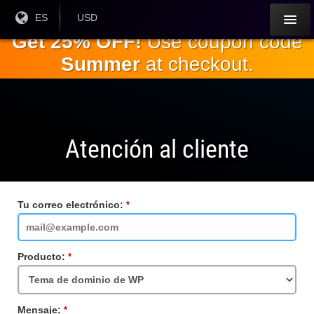
Saltar al
Idioma
ES
Moneda
USD
actual:
actual:
contenido
Get 25% OFF!
Use coupon code
principal.
Summer
at checkout.
Atención al cliente
Tu correo electrónico:
Campo
requerido
Producto:
Campo
requerido
Mensaje:
Campo