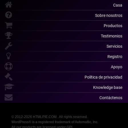
Casa
Sobre nosotros
Productos
Testimonios
Servicios
Registro
Apoyo
Política de privacidad
Knowledge base
Contáctenos
© 2012-2026 HTMLPIE.COM . All rights reserved.
WordPress® is a registered trademark of Automattic, Inc.
All our products are licensed under GPL.