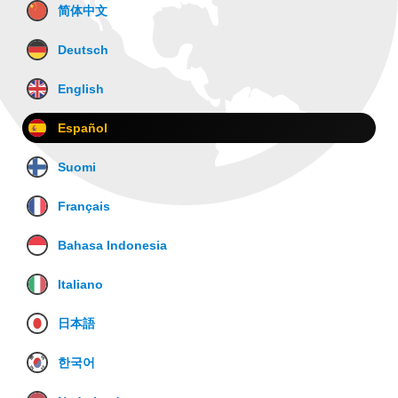
简体中文
Deutsch
English
Español
Suomi
Français
Bahasa Indonesia
Italiano
日本語
한국어