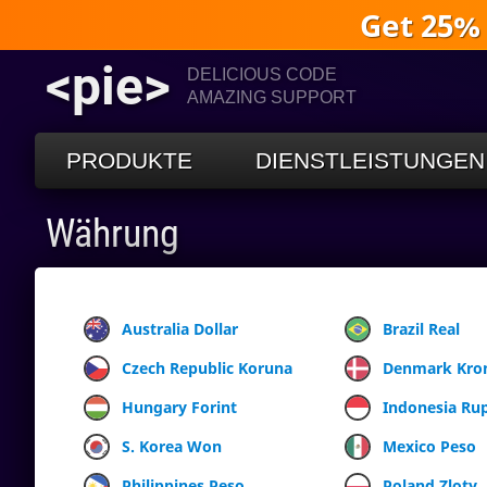
Get 25%
<pie>
DELICIOUS CODE
AMAZING SUPPORT
PRODUKTE
DIENSTLEISTUNGEN
Währung
Australia Dollar
Brazil Real
Czech Republic Koruna
Denmark Kro
Hungary Forint
Indonesia Ru
S. Korea Won
Mexico Peso
Philippines Peso
Poland Zloty