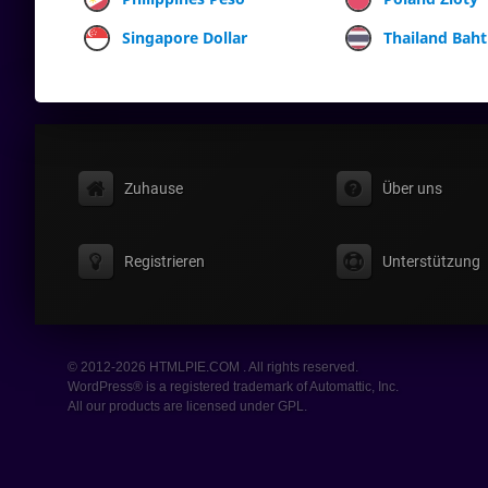
Singapore Dollar
Thailand Baht
Zuhause
Über uns
Registrieren
Unterstützung
© 2012-2026 HTMLPIE.COM . All rights reserved.
WordPress® is a registered trademark of Automattic, Inc.
All our products are licensed under GPL.