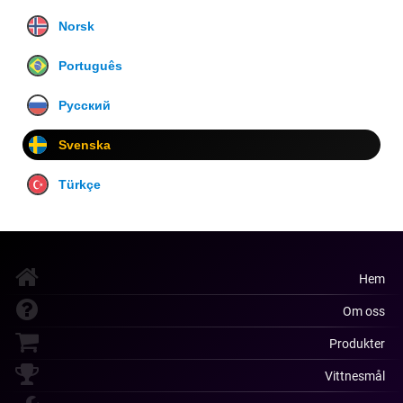
Norsk
Português
Русский
Svenska
Türkçe
Hem
Om oss
Produkter
Vittnesmål