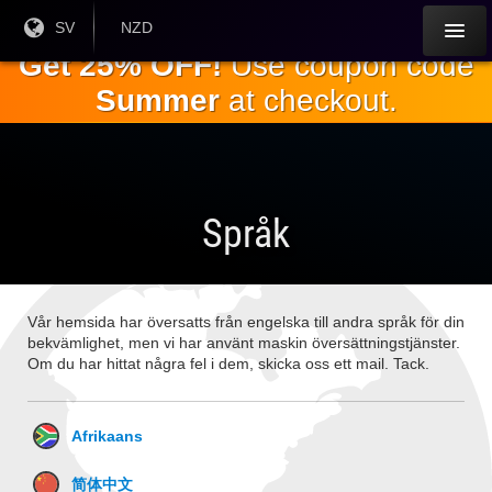
Hoppa till
Nuvarande
SV
Aktuell
NZD
språk:
valuta:
huvudinnehållet
Get 25% OFF!
Use coupon code
Summer
at checkout.
Språk
Vår hemsida har översatts från engelska till andra språk för din
bekvämlighet, men vi har använt maskin översättningstjänster.
Om du har hittat några fel i dem, skicka oss ett mail. Tack.
Afrikaans
简体中文