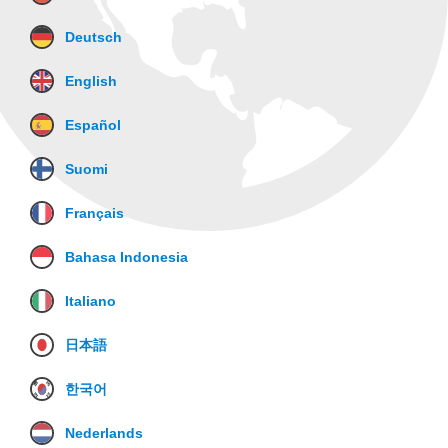
Deutsch
English
Español
Suomi
Français
Bahasa Indonesia
Italiano
日本語
한국어
Nederlands