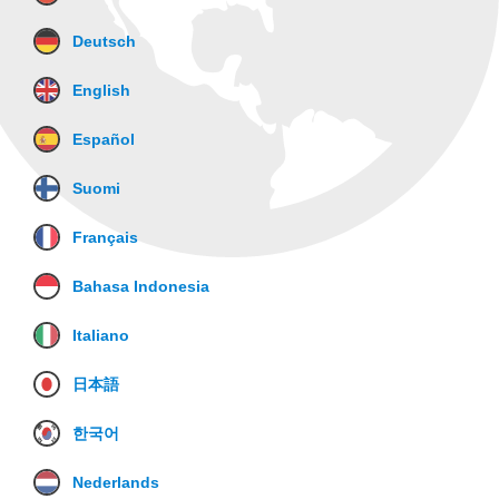
Deutsch
English
Español
Suomi
Français
Bahasa Indonesia
Italiano
日本語
한국어
Nederlands