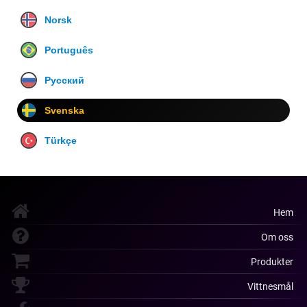
Norsk
Português
Русский
Svenska
Türkçe
Hem
Om oss
Produkter
Vittnesmål