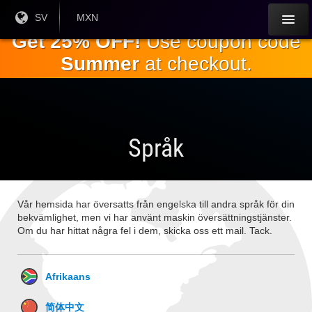
Hoppa till
Nuvarande
SV
Aktuell
MXN
språk:
valuta:
huvudinnehållet
Get 25% OFF!
Use coupon code
Summer
at checkout.
Språk
Vår hemsida har översatts från engelska till andra språk för din
bekvämlighet, men vi har använt maskin översättningstjänster.
Om du har hittat några fel i dem, skicka oss ett mail. Tack.
Afrikaans
简体中文