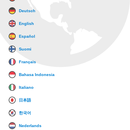
Deutsch
English
Español
Suomi
Français
Bahasa Indonesia
Italiano
日本語
한국어
Nederlands