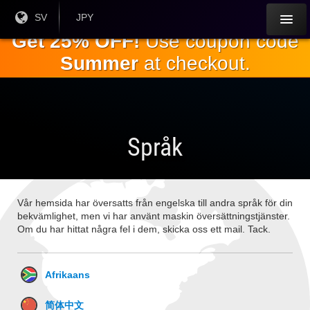
Hoppa till
Nuvarande
SV
Aktuell
JPY
språk:
valuta:
huvudinnehållet
Get 25% OFF!
Use coupon code
Summer
at checkout.
Språk
Vår hemsida har översatts från engelska till andra språk för din
bekvämlighet, men vi har använt maskin översättningstjänster.
Om du har hittat några fel i dem, skicka oss ett mail. Tack.
Afrikaans
简体中文