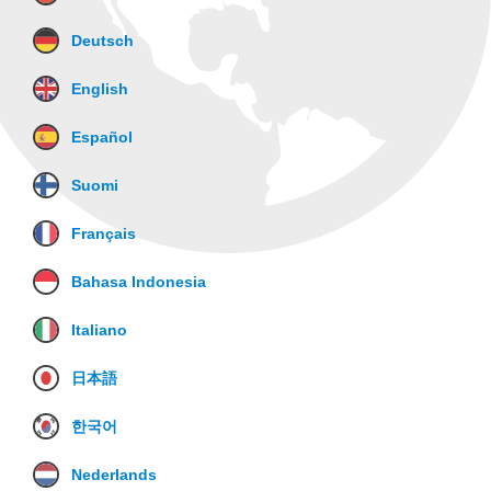
Deutsch
English
Español
Suomi
Français
Bahasa Indonesia
Italiano
日本語
한국어
Nederlands