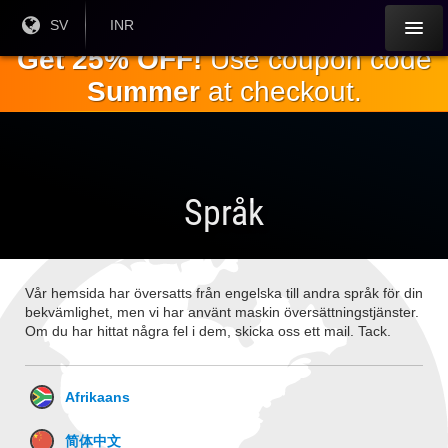
Hoppa till
Nuvarande
SV
Aktuell
INR
språk:
valuta:
huvudinnehållet
Get 25% OFF!
Use coupon code
Summer
at checkout.
Språk
Vår hemsida har översatts från engelska till andra språk för din
bekvämlighet, men vi har använt maskin översättningstjänster.
Om du har hittat några fel i dem, skicka oss ett mail. Tack.
Afrikaans
简体中文