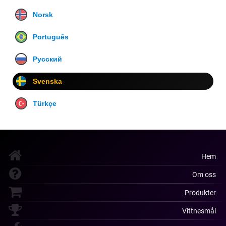
Norsk
Português
Русский
Svenska
Türkçe
Hem
Om oss
Produkter
Vittnesmål