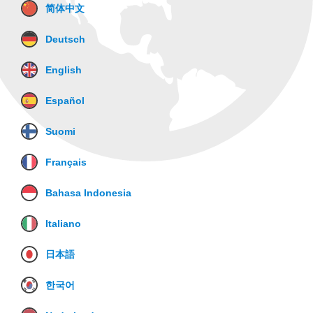
简体中文
Deutsch
English
Español
Suomi
Français
Bahasa Indonesia
Italiano
日本語
한국어