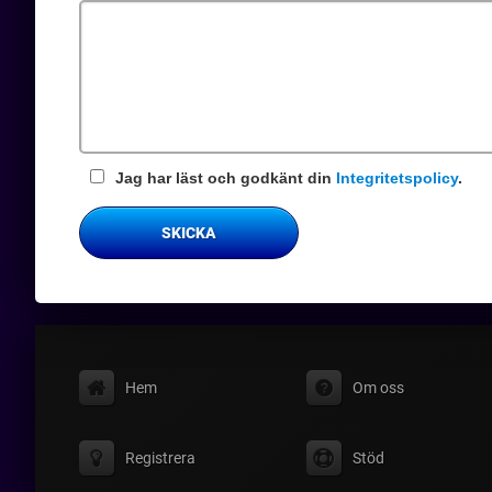
fält
Jag har läst och godkänt din
Integritetspolicy
.
SKICKA
Hem
Om oss
Registrera
Stöd