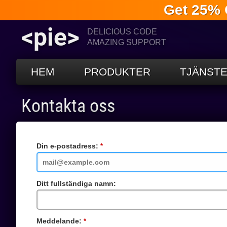
Get 25% 
<pie>
DELICIOUS CODE
AMAZING SUPPORT
HEM
PRODUKTER
TJÄNST
Kontakta oss
Din e-postadress:
Obligatoriskt
fält
Ditt fullständiga namn:
Meddelande:
Obligatoriskt