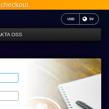
 checkout.
AKTUELL VALUTA:
USD
NUVARANDE
SV
KTA OSS