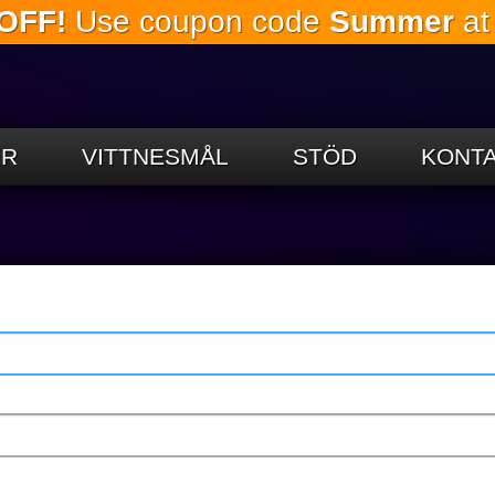
OFF!
Use coupon code
Summer
at
Hoppa till
huvudinnehållet
ER
VITTNESMÅL
STÖD
KONTA