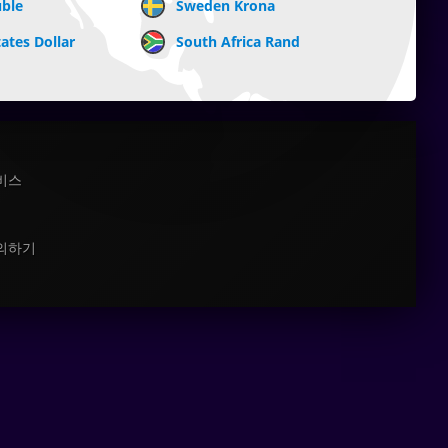
uble
Sweden Krona
ates Dollar
South Africa Rand
비스
의하기