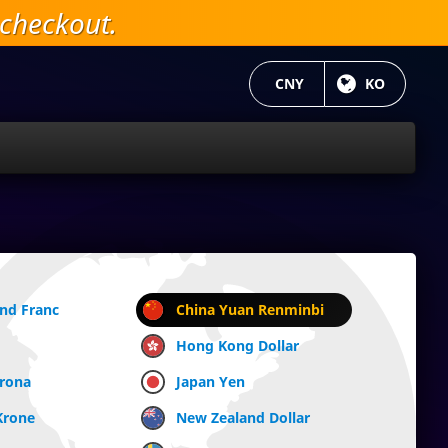
checkout.
현재 통화:
CNY
현재 언어 :
KO
and Franc
China Yuan Renminbi
Hong Kong Dollar
Krona
Japan Yen
Krone
New Zealand Dollar