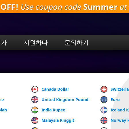
 OFF!
Use coupon code
Summer
at 
주
요
내
용
으
로
평가
지원하다
문의하기
건
너
뛰
기
Canada Dollar
Switzerl
ne
United Kingdom Pound
Euro
piah
India Rupee
Iceland 
Malaysia Ringgit
Norway 