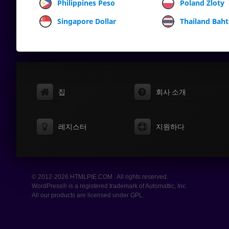
Philippines Peso
Poland Zloty
Singapore Dollar
Thailand Baht
집
회사 소개
레지스터
지원하다
© 2012-2026 HTMLPIE.COM . All rights reserved.
WordPress® is a registered trademark of Automattic, Inc.
All our products are licensed under GPL.