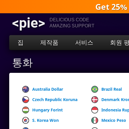
Get 25%
<pie>
DELICIOUS CODE
AMAZING SUPPORT
집
제작품
서비스
회원 
통화
Australia Dollar
Brazil Real
Czech Republic Koruna
Denmark Kro
Hungary Forint
Indonesia Ru
S. Korea Won
Mexico Peso