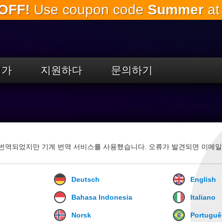
OFF!
Use coupon code
Summer
at
주
요
내
용
으
로
평가
지원하다
문의하기
건
너
뛰
기
 번역되었지만 기계 번역 서비스를 사용했습니다. 오류가 발견되면 이메일
Deutsch
English
Bahasa Indonesia
Italiano
Norsk
Portuguê