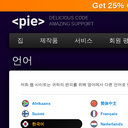
Get 25% 
<pie>
DELICIOUS CODE
AMAZING SUPPORT
집
제작품
서비스
회원 
언어
저희 웹 사이트는 귀하의 편의를 위해 영어에서 다른 언어로
Afrikaans
简体中文
Suomi
Français
한국어
Nederlands