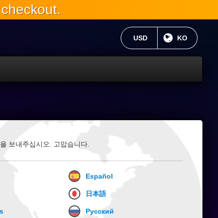
 checkout.
현재 통화:
USD
현재 언어 :
KO
을 보내주십시오. 고맙습니다.
Español
日本語
s
Русский