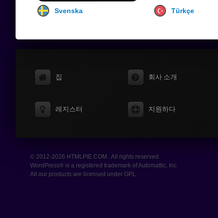
Svenska
Türkçe
집
회사 소개
레지스터
지원하다
© 2012-2026 HTMLPIE.COM . All rights reserved.
WordPress® is a registered trademark of Automattic, Inc.
All our products are licensed under GPL.