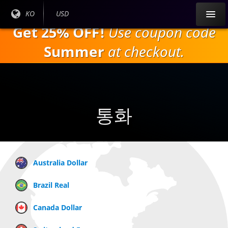
주
현재
KO
현재
USD
요
언어
통화:
Get 25% OFF!
Use coupon code
내
:
용
Summer
at checkout.
으
로
건
너
뛰
통화
기
Australia Dollar
Brazil Real
Canada Dollar