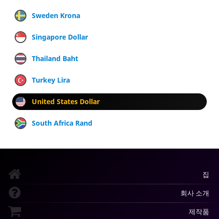
Sweden Krona
Singapore Dollar
Thailand Baht
Turkey Lira
United States Dollar
South Africa Rand
집
회사 소개
제작품