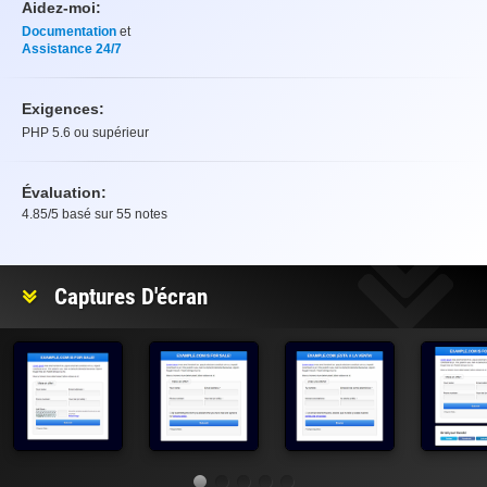
Aidez-moi:
Documentation
et
Assistance 24/7
Exigences:
PHP 5.6 ou supérieur
Évaluation:
4.85
/5 basé sur
55
notes
Évaluation
Captures D'écran