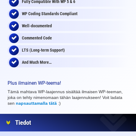
Fully Compatible With WP 5 & 6
WP Coding Standards Compliant
Well-documented
Commented Code
LTS (Long-term Support)
And Much More…
Plus ilmainen WP-teema!
Tämä mahtava WP-laajennus sisältää ilmaisen WP-teeman,
joka on tehty nimenomaan tähän laajennukseen! Voit ladata
sen
napsauttamalla tätä
:)
Tiedot