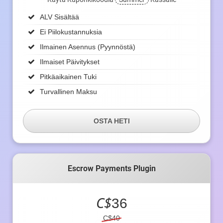
ALV Sisältää
Ei Piilokustannuksia
Ilmainen Asennus (pyynnöstä)
Ilmaiset Päivitykset
Pitkäaikainen Tuki
Turvallinen Maksu
OSTA HETI
Escrow Payments Plugin
C$
36
C$40