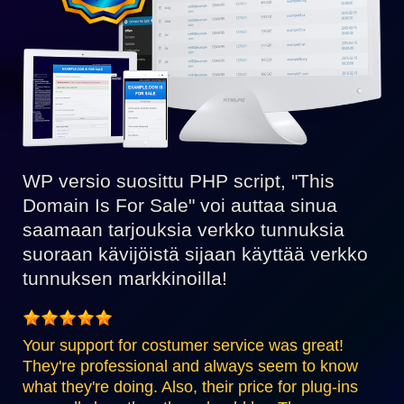
WP versio suosittu PHP script, "This
Domain Is For Sale" voi auttaa sinua
saamaan tarjouksia verkko tunnuksia
suoraan kävijöistä sijaan käyttää verkko
tunnuksen markkinoilla!
Your support for costumer service was great!
They're professional and always seem to know
what they're doing. Also, their price for plug-ins