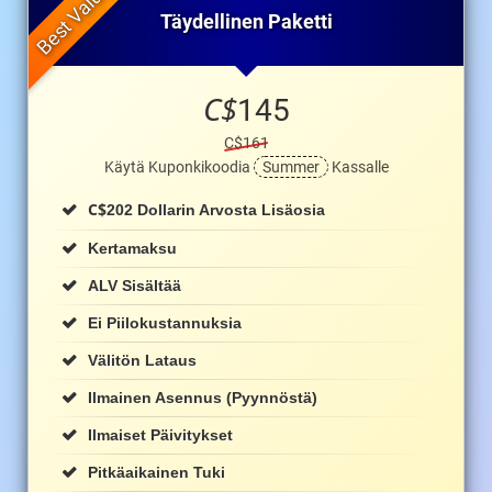
Täydellinen Paketti
C$
145
C$161
Käytä Kuponkikoodia
Summer
Kassalle
C$
202 Dollarin Arvosta Lisäosia
Kertamaksu
ALV Sisältää
Ei Piilokustannuksia
Välitön Lataus
Ilmainen Asennus (pyynnöstä)
Ilmaiset Päivitykset
Pitkäaikainen Tuki