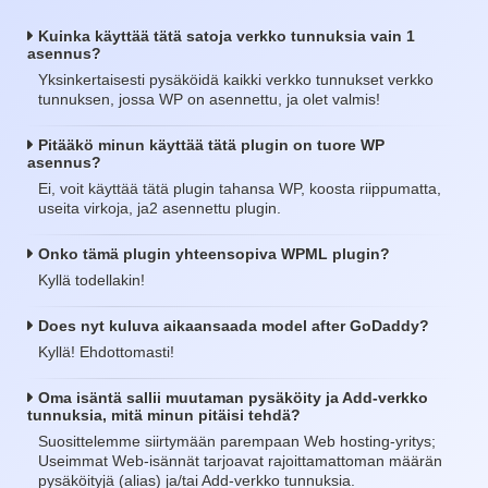
Kuinka käyttää tätä satoja verkko tunnuksia vain 1
asennus?
Yksinkertaisesti pysäköidä kaikki verkko tunnukset verkko
tunnuksen, jossa WP on asennettu, ja olet valmis!
Pitääkö minun käyttää tätä plugin on tuore WP
asennus?
Ei, voit käyttää tätä plugin tahansa WP, koosta riippumatta,
useita virkoja, ja2 asennettu plugin.
Onko tämä plugin yhteensopiva WPML plugin?
Kyllä todellakin!
Does nyt kuluva aikaansaada model after GoDaddy?
Kyllä! Ehdottomasti!
Oma isäntä sallii muutaman pysäköity ja Add-verkko
tunnuksia, mitä minun pitäisi tehdä?
Suosittelemme siirtymään parempaan Web hosting-yritys;
Useimmat Web-isännät tarjoavat rajoittamattoman määrän
pysäköityjä (alias) ja/tai Add-verkko tunnuksia.