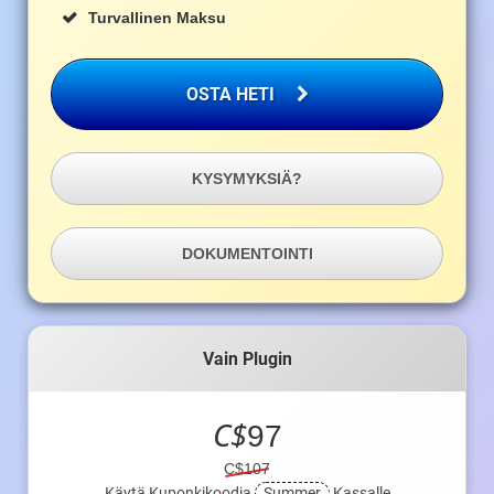
Turvallinen Maksu
OSTA HETI
KYSYMYKSIÄ?
DOKUMENTOINTI
Vain Plugin
C$
97
C$107
Käytä Kuponkikoodia
Summer
Kassalle