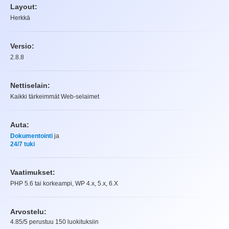
Layout:
Herkkä
Versio:
2.8.8
Nettiselain:
Kaikki tärkeimmät Web-selaimet
Auta:
Dokumentointi
ja
24/7 tuki
Vaatimukset:
PHP 5.6 tai korkeampi, WP 4.x, 5.x, 6.X
Arvostelu:
4.85
/5 perustuu
150
luokituksiin
Arvostelu