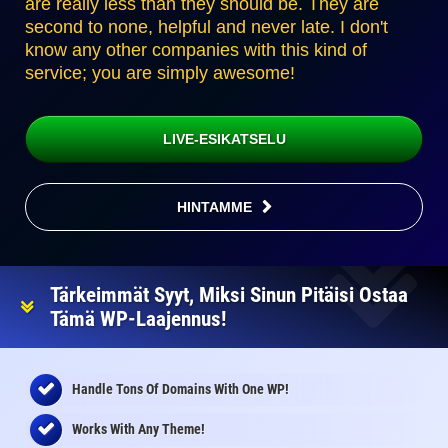
are really less than they should be. They are
second to none, helpful and never late. I don't
know any other companies with this kind of
service; you are simply awesome!
LIVE-ESIKATSELU
HINTAMME
Tärkeimmät Syyt, Miksi Sinun Pitäisi Ostaa
Tämä WP-Laajennus!
Handle Tons Of Domains With One WP!
Works With Any Theme!