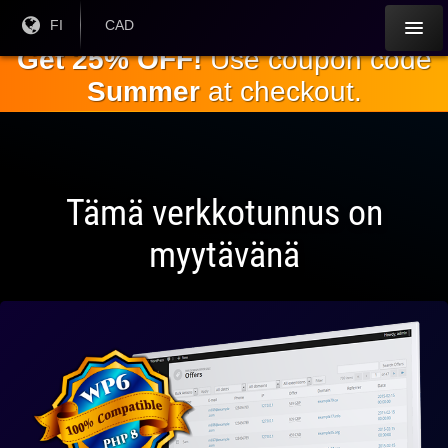
Siirry
Nykyinen
FI
Nykyinen
CAD
kieli:
valuutta:
pääsisältöön
Get 25% OFF!
Use coupon code
Summer
at checkout.
Tämä verkkotunnus on
myytävänä
Täysin
yhteensopiva
WPin kanssa
6