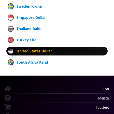
Sweden Krona
Singapore Dollar
Thailand Baht
Turkey Lira
United States Dollar
South Africa Rand
Koti
Meistä
Tuotteet