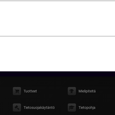
Tuotteet
Mielipiteitä
Tietosuojakäytäntö
Tietopohja