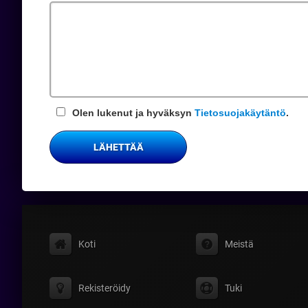
kenttä
Olen lukenut ja hyväksyn
Tietosuojakäytäntö
.
LÄHETTÄÄ
Koti
Meistä
Rekisteröidy
Tuki