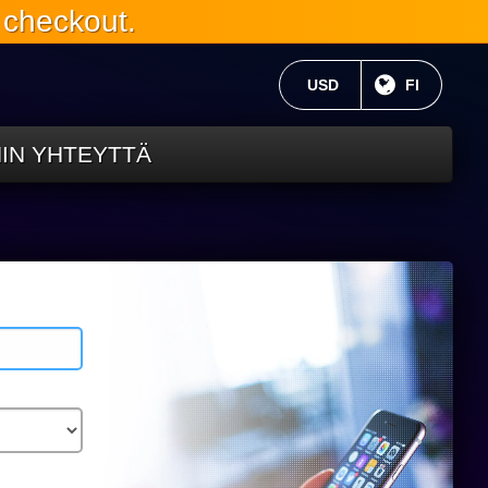
 checkout.
NYKYINEN VALUUTTA:
USD
NYKYINEN 
FI
HIN YHTEYTTÄ