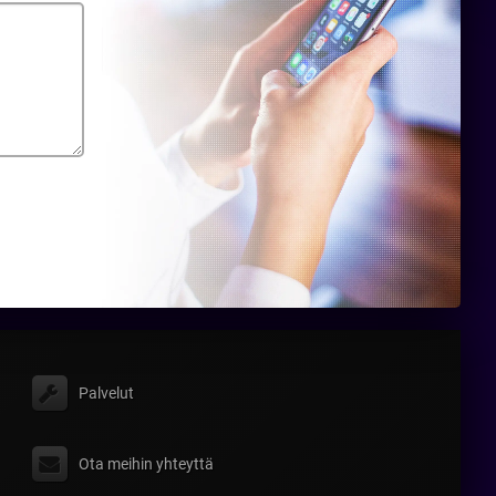
Palvelut
Ota meihin yhteyttä