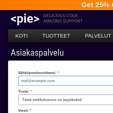
Get 25% 
<pie>
DELICIOUS CODE
AMAZING SUPPORT
KOTI
TUOTTEET
PALVELUT
Asiakaspalvelu
Sähköpostiosoitteesi:
Vaadittu
kenttä
Tuote:
Vaadittu
kenttä
Viesti:
Vaadittu