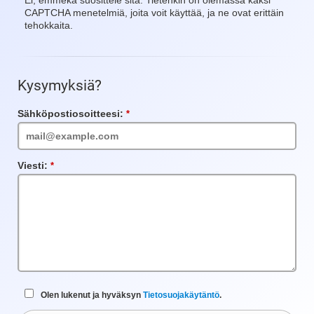
Ei, emmekä suosittele sitä. Tietenkin on olemassa kaksi
CAPTCHA menetelmiä, joita voit käyttää, ja ne ovat erittäin
tehokkaita.
Kysymyksiä?
Sähköpostiosoitteesi:
Vaadittu
kenttä
Viesti:
Vaadittu
kenttä
Olen lukenut ja hyväksyn
Tietosuojakäytäntö
.