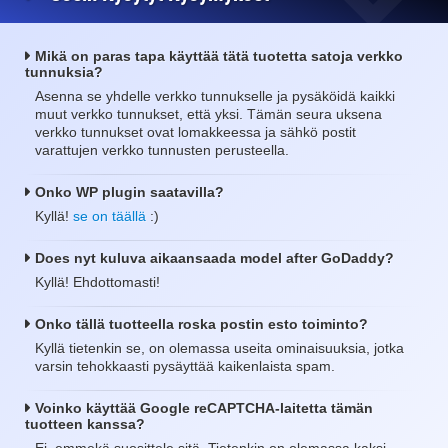
Mikä on paras tapa käyttää tätä tuotetta satoja verkko
tunnuksia?
Asenna se yhdelle verkko tunnukselle ja pysäköidä kaikki
muut verkko tunnukset, että yksi. Tämän seura uksena
verkko tunnukset ovat lomakkeessa ja sähkö postit
varattujen verkko tunnusten perusteella.
Onko WP plugin saatavilla?
Kyllä!
se on täällä
:)
Does nyt kuluva aikaansaada model after GoDaddy?
Kyllä! Ehdottomasti!
Onko tällä tuotteella roska postin esto toiminto?
Kyllä tietenkin se, on olemassa useita ominaisuuksia, jotka
varsin tehokkaasti pysäyttää kaikenlaista spam.
Voinko käyttää Google reCAPTCHA-laitetta tämän
tuotteen kanssa?