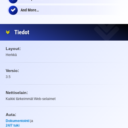
And More…
Tiedot
Layout:
Herkkä
Versio:
3.5
Nettiselain:
Kaikki tärkeimmät Web-selaimet
Auta:
Dokumentointi
ja
24/7 tuki