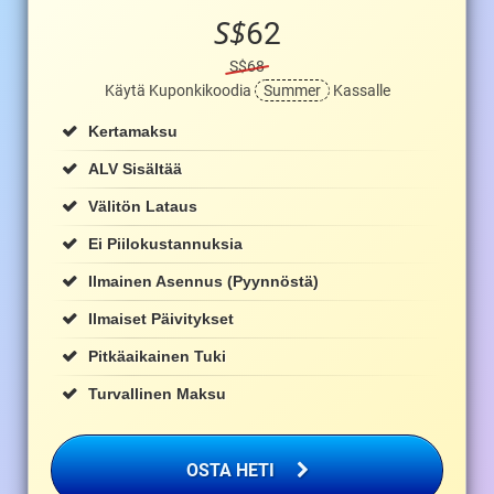
S$
62
S$68
Käytä Kuponkikoodia
Summer
Kassalle
Kertamaksu
ALV Sisältää
Välitön Lataus
Ei Piilokustannuksia
Ilmainen Asennus (pyynnöstä)
Ilmaiset Päivitykset
Pitkäaikainen Tuki
Turvallinen Maksu
OSTA HETI