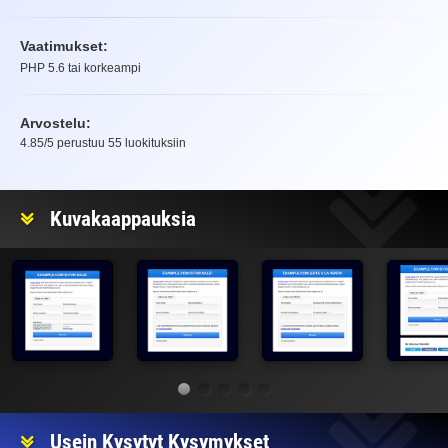
Vaatimukset:
PHP 5.6 tai korkeampi
Arvostelu:
4.85
/5 perustuu
55
luokituksiin
Arvostelu
Kuvakaappauksia
Usein Kysytyt Kysymykset