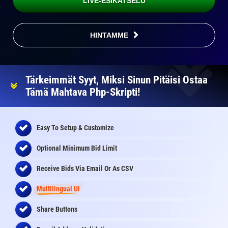
LIVE-ESIKATSELU
HINTAMME
Tärkeimmät Syyt, Miksi Sinun Pitäisi Ostaa
Tämä Mahtava Php-Skripti!
Easy To Setup & Customize
Optional Minimum Bid Limit
Receive Bids Via Email Or As CSV
Multilingual UI
Share Buttons