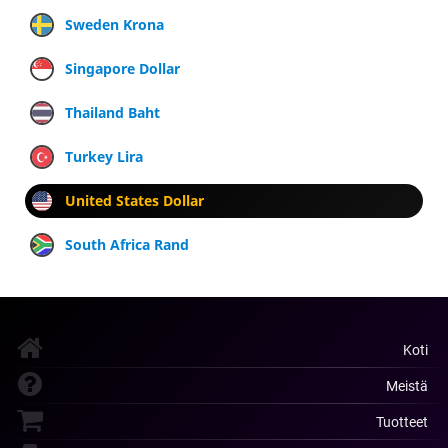
Sweden Krona
Singapore Dollar
Thailand Baht
Turkey Lira
United States Dollar
South Africa Rand
Koti
Meistä
Tuotteet