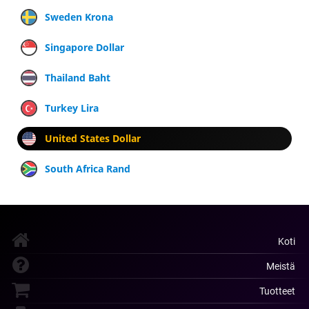
Sweden Krona
Singapore Dollar
Thailand Baht
Turkey Lira
United States Dollar
South Africa Rand
Koti
Meistä
Tuotteet