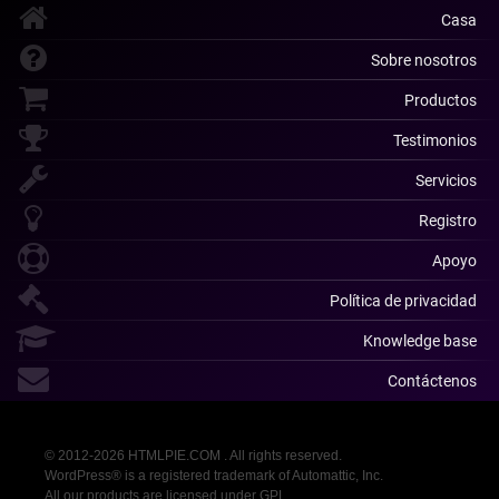
Casa
Sobre nosotros
Productos
Testimonios
Servicios
Registro
Apoyo
Política de privacidad
Knowledge base
Contáctenos
© 2012-2026 HTMLPIE.COM . All rights reserved.
WordPress® is a registered trademark of Automattic, Inc.
All our products are licensed under GPL.