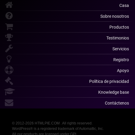
Casa
Sobre nosotros
Productos
Testimonios
Servicios
Registro
Apoyo
Política de privacidad
Knowledge base
Contáctenos
© 2012-2026 HTMLPIE.COM . All rights reserved.
WordPress® is a registered trademark of Automattic, Inc.
All our products are licensed under GPL.