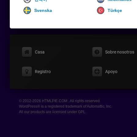
Svenska
Türkçe
Casa
Sobre nosotros
Registro
Apoyo
© 2012-2026 HTMLPIE.COM . All rights reserved.
WordPress® is a registered trademark of Automattic, Inc.
All our products are licensed under GPL.