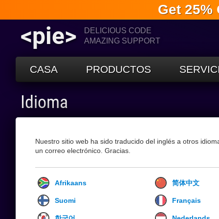
Get 25% 
<pie>
DELICIOUS CODE
AMAZING SUPPORT
CASA
PRODUCTOS
SERVIC
Idioma
Nuestro sitio web ha sido traducido del inglés a otros idio
un correo electrónico. Gracias.
Afrikaans
简体中文
Suomi
Français
한국어
Nederlands