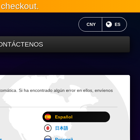
 checkout.
MONEDA ACTUAL:
CNY
IDIOMA AC
ES
ONTÁCTENOS
tomática. Si ha encontrado algún error en ellos, envíenos
Español
日本語
s
Русский