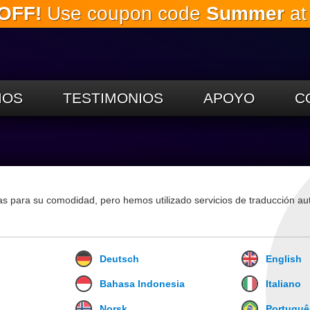
OFF!
Use coupon code
Summer
at
Saltar al
contenido
principal.
IOS
TESTIMONIOS
APOYO
C
mas para su comodidad, pero hemos utilizado servicios de traducción au
Deutsch
English
Bahasa Indonesia
Italiano
Norsk
Portuguê