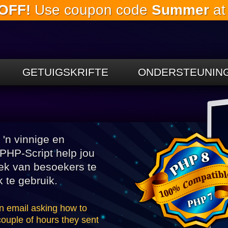
OFF!
Use coupon code
Summer
at
Slaan oor
na die
hoofinhoud
GETUIGSKRIFTE
ONDERSTEUNIN
 'n vinnige en
 PHP-Script help jou
rek van besoekers te
 te gebruik.
n email asking how to
couple of hours they sent