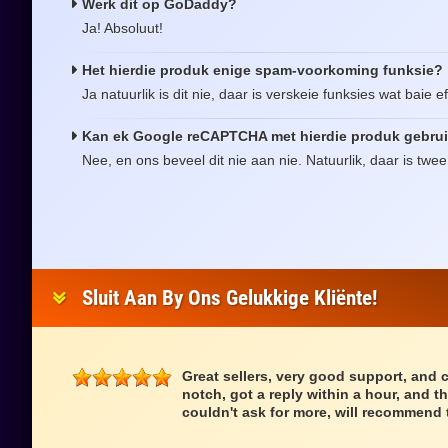
Werk dit op GoDaddy?
Ja! Absoluut!
Het hierdie produk enige spam-voorkoming funksie?
Ja natuurlik is dit nie, daar is verskeie funksies wat baie
Kan ek Google reCAPTCHA met hierdie produk gebru
Nee, en ons beveel dit nie aan nie. Natuurlik, daar is twe
Sluit Aan By Ons Gelukkige Kliënte!
Great sellers, very good support, and 
notch, got a reply within a hour, and th
couldn't ask for more, will recommend 