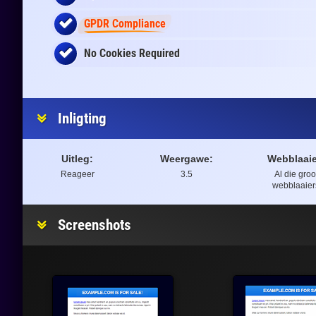
GPDR Compliance
No Cookies Required
Inligting
Uitleg:
Weergawe:
Webblaaie
Reageer
3.5
Al die groo
webblaaier
Screenshots