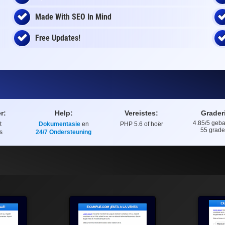
Made With SEO In Mind
Free Updates!
r:
Help:
Vereistes:
Grader
4.85
/5 geb
t
Dokumentasie
en
PHP 5.6 of hoër
Gradering
55
grade
s
24/7 Ondersteuning