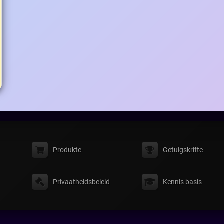
Produkte
Getuigskrifte
Privaatheidsbeleid
Kennis basis