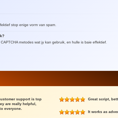
 effektief stop enige vorm van spam.
ik?
e CAPTCHA metodes wat jy kan gebruik, en hulle is baie effektief.
customer support is top
Great script, bet
ey are really helpful,
to everyone.
It works as adve