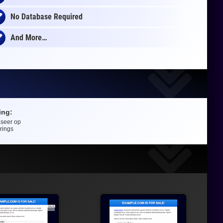
No Database Required
And More…
ing:
aseer op
rings