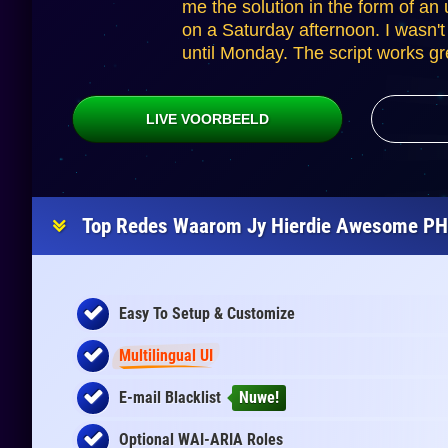
me the solution in the form of an 
on a Saturday afternoon. I wasn'
until Monday. The script works gr
LIVE VOORBEELD
Top Redes Waarom Jy Hierdie Awesome PHP
Easy To Setup & Customize
Multilingual UI
E-mail Blacklist
Nuwe!
Optional WAI-ARIA Roles