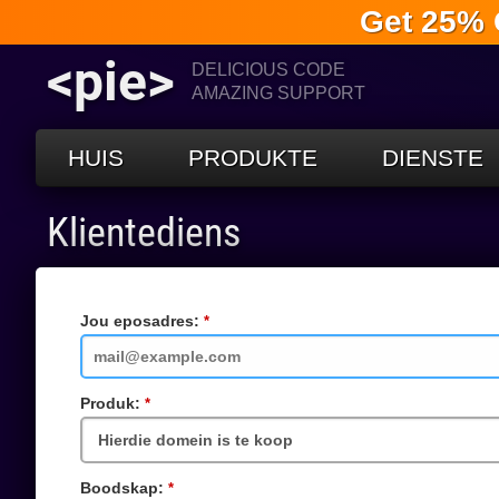
Get 25% 
<pie>
DELICIOUS CODE
AMAZING SUPPORT
HUIS
PRODUKTE
DIENSTE
Klientediens
Jou eposadres:
Vereiste
veld
Produk:
Vereiste
veld
Boodskap:
Vereiste