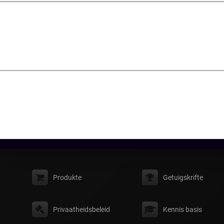
Produkte
Getuigskrifte
Privaatheidsbeleid
Kennis basis