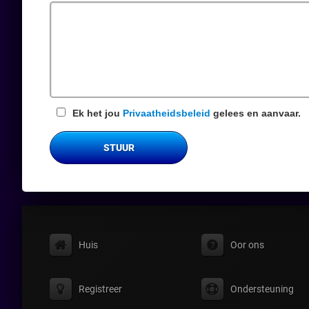
veld
Ek het jou
Privaatheidsbeleid
gelees en aanvaar.
STUUR
Huis
Oor ons
Registreer
Ondersteuning