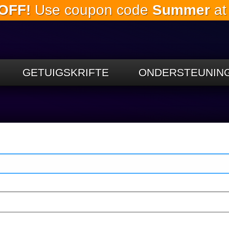
OFF!
Use coupon code
Summer
at
Slaan oor
na die
hoofinhoud
GETUIGSKRIFTE
ONDERSTEUNIN