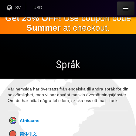
Hoppa till
Nuvarande
SV
Aktuell
USD
språk:
valuta:
huvudinnehållet
Get 25% OFF!
Use coupon code
Summer
at checkout.
Språk
Vår hemsida har översatts från engelska till andra språk för din
bekvämlighet, men vi har använt maskin översättningstjänster.
Om du har hittat några fel i dem, skicka oss ett mail. Tack.
Afrikaans
简体中文