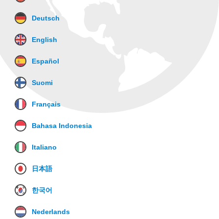
Deutsch
English
Español
Suomi
Français
Bahasa Indonesia
Italiano
日本語
한국어
Nederlands