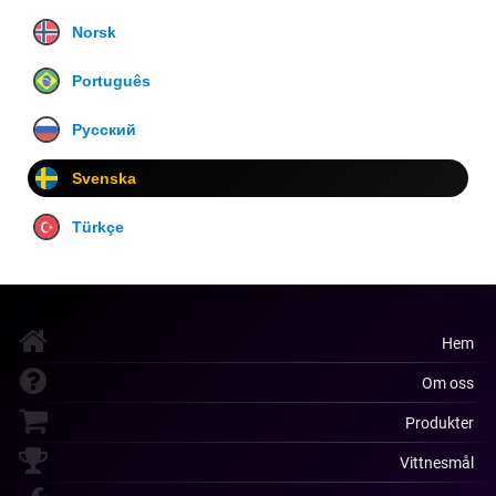
Norsk
Português
Русский
Svenska
Türkçe
Hem
Om oss
Produkter
Vittnesmål