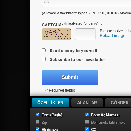
(Allowed Attachment Types: JPG, PDF, DOCX - Maxim
(Inactivated for demo)
CAPTCHA:
Please solve this
Reload image
Send a copy to yourself
Subscribe to our newsletter
(* Required fields)
ÖZELLIKLER
ALANLAR
GÖNDER
Form Başlığı
Form Açıklaması
You will love it!
Zip
Belirtmek, bildirmek
Ek dosya
CC