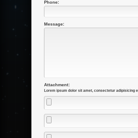
Phone:
Message:
Attachment:
Lorem ipsum dolor sit amet, consectetur adipisicing e
Attachment
Attachment
Attachment
1
2
3