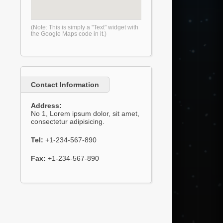
(Note: This is simply a "Text" widget with
the Google Maps code in it.)
Contact Information
Address:
No 1, Lorem ipsum dolor, sit amet,
consectetur adipisicing.
Tel:
+1-234-567-890
Fax:
+1-234-567-890