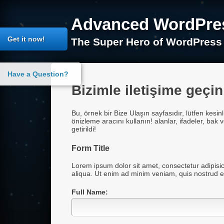
İçeriğe
geç
Advanced WordPres
Get it now!
The Super Hero of WordPress
Have a Question?
Bizimle iletişime geçin
Bu, örnek bir Bize Ulaşın sayfasıdır, lütfen kesin
önizleme aracını kullanın! alanlar, ifadeler, bak ve
getirildi!
Form Title
Lorem ipsum dolor sit amet, consectetur adipisic
09c134af1dd3eb7767d726e892682fa9
aliqua. Ut enim ad minim veniam, quis nostrud e
Full Name: