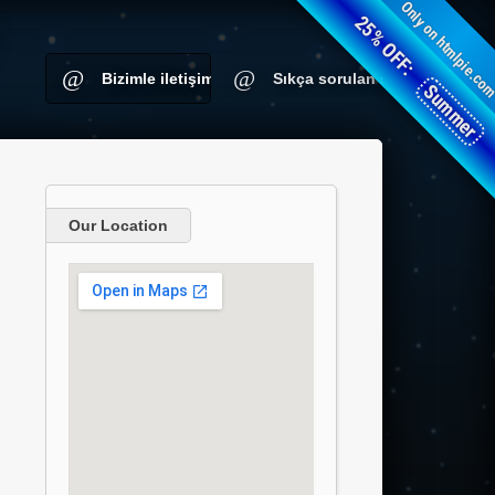
Only on htmlpie.co
25% OFF:
Bizimle iletişime geçin
Sıkça sorulan sorular
Summer
Our Location