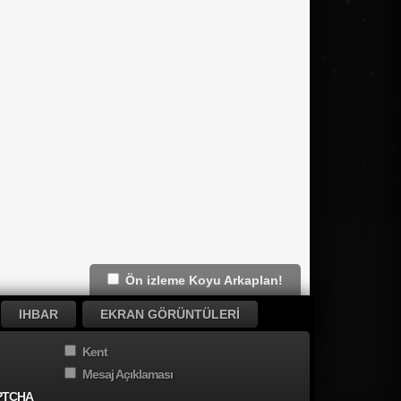
Ön izleme Koyu Arkaplan!
IHBAR
EKRAN GÖRÜNTÜLERI
Kent
Mesaj Açıklaması
PTCHA