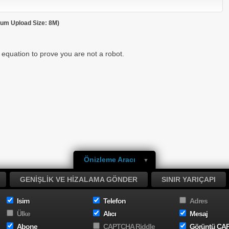
um Upload Size: 8M)
 equation to prove you are not a robot.
Önizleme Aracı
GENIŞLIK VE HIZALAMA GÖNDER
SINIR YARIÇAPI
Isim
Telefon
Adres
Ülke
Alıcı
Mesaj
Abone
CAPTCHA Riddle
Görüntü CA