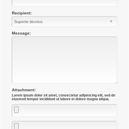
Recipient:
Message:
Attachment:
Lorem ipsum dolor sit amet, consectetur adipisicing elit, sed do
Attachment
Attachment
Attachment
eiusmod tempor incididunt ut labore et dolore magna aliqua.
1
2
3