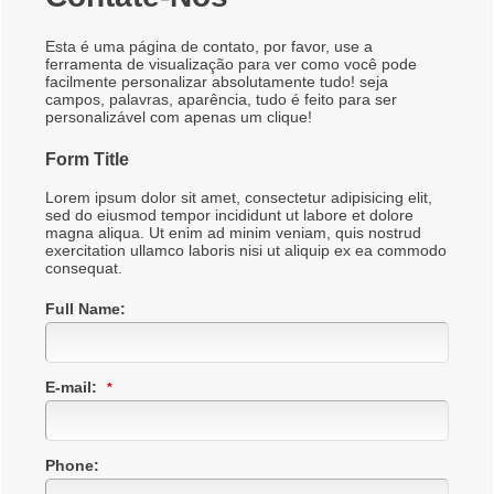
Esta é uma página de contato, por favor, use a
ferramenta de visualização para ver como você pode
facilmente personalizar absolutamente tudo! seja
campos, palavras, aparência, tudo é feito para ser
personalizável com apenas um clique!
Form Title
Lorem ipsum dolor sit amet, consectetur adipisicing elit,
09c134af1dd3eb7767d726e892682fa9
sed do eiusmod tempor incididunt ut labore et dolore
magna aliqua. Ut enim ad minim veniam, quis nostrud
exercitation ullamco laboris nisi ut aliquip ex ea commodo
consequat.
Full Name:
E-mail:
Phone: