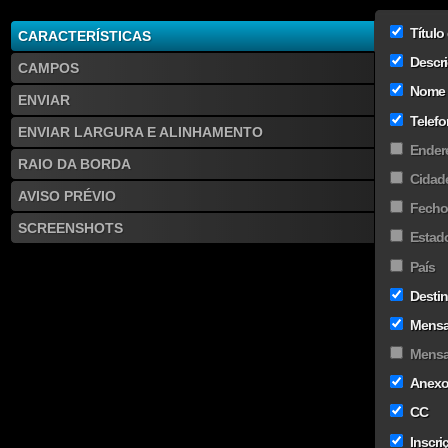
You
will
Título
CARACTERÍSTICAS
love
it!
Descri
CAMPOS
Nome
ENVIAR
Telef
ENVIAR LARGURA E ALINHAMENTO
Ender
RAIO DA BORDA
Cidad
AVISO PRÉVIO
Fecho 
SCREENSHOTS
Estad
País
Destin
Mens
Mensa
Anex
CC
Inscri